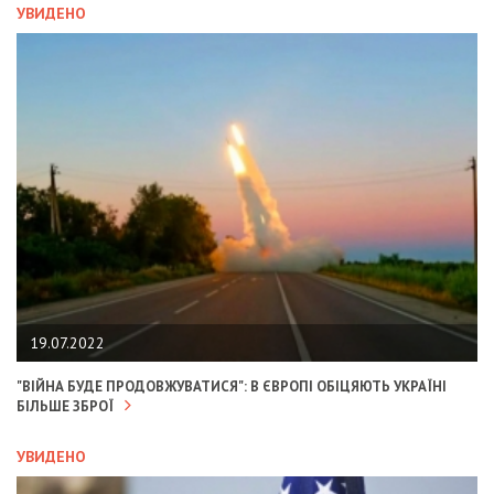
УВИДЕНО
19.07.2022
"ВІЙНА БУДЕ ПРОДОВЖУВАТИСЯ": В ЄВРОПІ ОБІЦЯЮТЬ УКРАЇНІ
БІЛЬШЕ ЗБРОЇ
УВИДЕНО