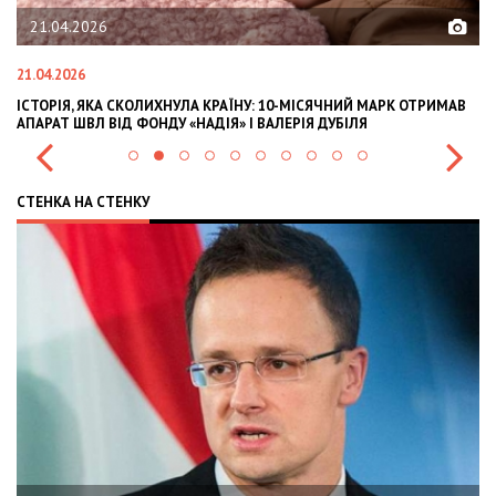
21.04.2026
21.04.2026
02
ІСТОРІЯ, ЯКА СКОЛИХНУЛА КРАЇНУ: 10-МІСЯЧНИЙ МАРК ОТРИМАВ
OL
АПАРАТ ШВЛ ВІД ФОНДУ «НАДІЯ» І ВАЛЕРІЯ ДУБІЛЯ
IN
СТЕНКА НА СТЕНКУ