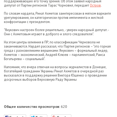
поддерживающих его точку зрения. Об этом заявил народный
депутат от Партии регионов Тарас Чорновил, передает
Остров
.
По словам нардепа, Ринат Ахметов заинтересован в мягком варианте
урегулирования, он категорически против импичмента и жесткой
конфронтации с президентом.
"Янукович настроен более решительно, - уверен народный депутат. -
Они с Ахметовым играют в доброго и злого следователя".
На этом центры влияния в ПР, по классификации Черновола не
заканчиваются. Нардеп рассказал, что Партия регионов – "это горная
гряда с разновеликими вершинами: Янукович – формальный лидер,
Ахметов – экономический, Андрей Клюев – парламентский, Раиса
Богатырева – социальный".
Напомним, что вчера отвечая на вопросы журналистов в Донецке,
богатейший гражданин Украины Ринат Ахметов в очередной раз
высказался в поддержку решения Виктора Ющенко о проведении
досрочных выборов Верховную Раду Украины
Общее количество просмотров:
620