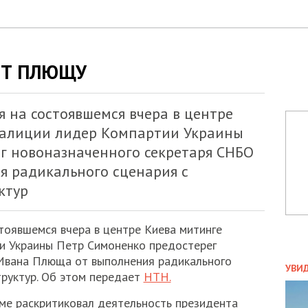
ЕТ ПЛЮЩУ
я на состоявшемся вчера в центре
оалиции лидер Компартии Украины
г новоназначенного секретаря СНБО
 радикального сценария с
ктур
стоявшемся вчера в центре Киева митинге
и Украины Петр Симоненко предостерег
ПОЛ
Ивана Плюща от выполнения радикального
УВИ
труктур. Об этом передает
НТН.
ЗАТ
ДВО
ме раскритиковал деятельность президента