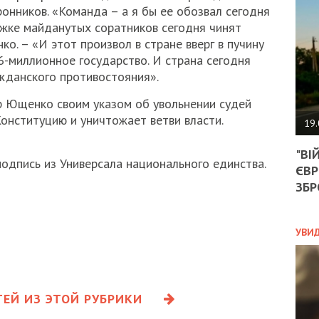
АГЕ
онников. «Команда – а я бы ее обозвал сегодня
УГО
ржке майданутых соратников сегодня чинят
РОЗ
нко. – «И этот произвол в стране вверг в пучину
НА
6-миллионное государство. И страна сегодня
ЗАК
ажданского противостояния».
р Ющенко своим указом об увольнении судей
ЭКО
онституцию и уничтожает ветви власти.
19.
ТРА
"ВІ
ОБГ
одпись из Универсала национального единства.
ЄВР
СКА
САН
ЗБР
ПРО
“ПІ
ПОТ
УВИ
ПОЛ
ЕЙ ИЗ ЭТОЙ РУБРИКИ
УКР