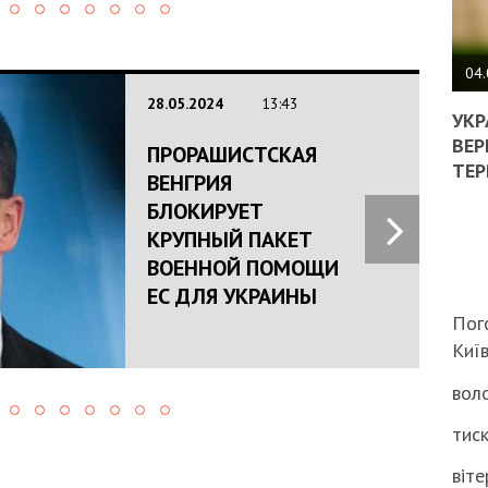
ПОЛ
ВИМ
04.
ЖОР
28.05.2024
13:43
РЕА
УКР
ВЛА
ВЕР
ПРОРАШИСТСКАЯ
НА
ТЕР
ВЕНГРИЯ
ВБИ
ВІЙ
БЛОКИРУЕТ
ТЦК
КРУПНЫЙ ПАКЕТ
ВОЕННОЙ ПОМОЩИ
ЕС ДЛЯ УКРАИНЫ
Пог
Киї
воло
тиск
віте