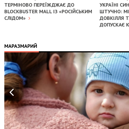
ТЕРМІНОВО ПЕРЕЇЖДЖАЄ ДО
УКРАЇНІ С
BLOCKBUSTER MALL ІЗ «РОСІЙСЬКИМ
ШТУЧНО: М
СЛІДОМ»
ДОВКІЛЛЯ Т
ДОПУСКАЄ 
МАРАЗМАРИЙ
21.04.2026
14:01
ІСТОРІЯ, ЯКА СКОЛИХНУЛА КРА
10-МІСЯЧНИЙ МАРК ОТРИМАВ
АПАРАТ ШВЛ ВІД ФОНДУ «НАДІ
ВАЛЕРІЯ ДУБІЛЯ