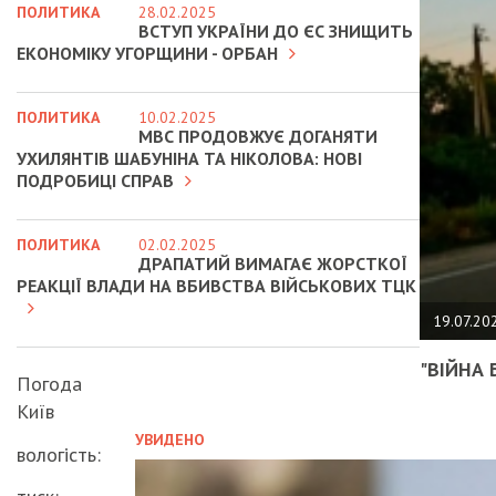
ПОЛИТИКА
28.02.2025
ВСТУП УКРАЇНИ ДО ЄС ЗНИЩИТЬ
ЕКОНОМІКУ УГОРЩИНИ - ОРБАН
ПОЛИТИКА
10.02.2025
МВС ПРОДОВЖУЄ ДОГАНЯТИ
УХИЛЯНТІВ ШАБУНІНА ТА НІКОЛОВА: НОВІ
ПОДРОБИЦІ СПРАВ
ПОЛИТИКА
02.02.2025
ДРАПАТИЙ ВИМАГАЄ ЖОРСТКОЇ
РЕАКЦІЇ ВЛАДИ НА ВБИВСТВА ВІЙСЬКОВИХ ТЦК
19.07.20
"ВІЙНА 
Погода
Київ
УВИДЕНО
вологість: