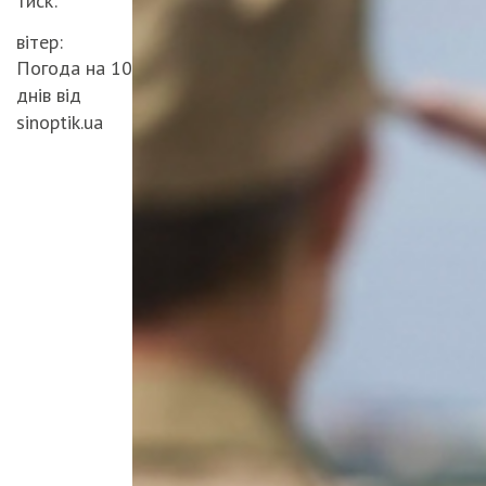
тиск:
вітер:
Погода на 10
днів від
sinoptik.ua