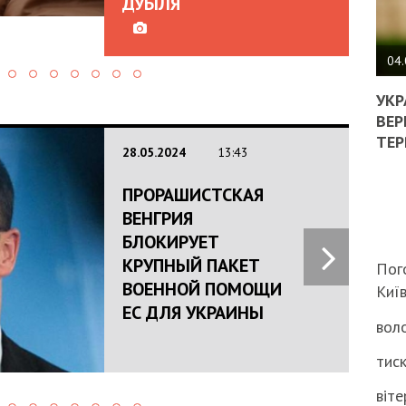
ДУБІЛЯ
ПОЛ
ВИМ
04.
ЖОР
РЕА
УКР
ВЛА
ВЕР
НА
ТЕР
ВБИ
28.05.2024
13:43
ВІЙ
ТЦК
ПРОРАШИСТСКАЯ
ВЕНГРИЯ
БЛОКИРУЕТ
КРУПНЫЙ ПАКЕТ
Пог
ВОЕННОЙ ПОМОЩИ
Киї
ЕС ДЛЯ УКРАИНЫ
воло
тиск
віте