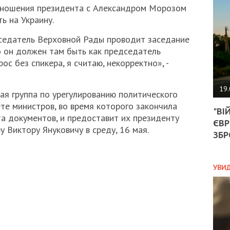
АГЕ
тношения президента с Александром Морозом
УГО
ь на Украину.
РОЗ
НА
дседатель Верховной Рады проводит заседание
ЗАК
о он должен там быть как председатель
с без спикера, я считаю, некорректно», -
ЭКО
19.
ая группа по урегулированию политического
ТРА
те министров, во время которого закончила
"ВІ
ОБГ
а документов, и предоставит их президенту
ЄВР
СКА
 Виктору Януковичу в среду, 16 мая.
САН
ЗБР
ПРО
“ПІ
ПОТ
УВИ
ПОЛ
УКР