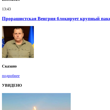
16:25
Нацполіція лякає громадян погіршенням криміноген
Сказано
подробнее
УВИДЕНО