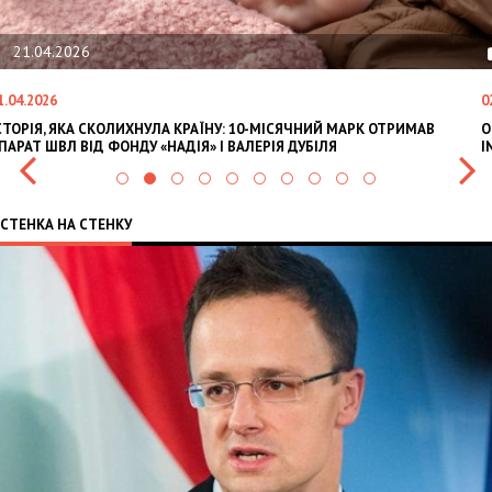
21.04.2026
1.04.2026
0
СТОРІЯ, ЯКА СКОЛИХНУЛА КРАЇНУ: 10-МІСЯЧНИЙ МАРК ОТРИМАВ
O
ПАРАТ ШВЛ ВІД ФОНДУ «НАДІЯ» І ВАЛЕРІЯ ДУБІЛЯ
I
СТЕНКА НА СТЕНКУ