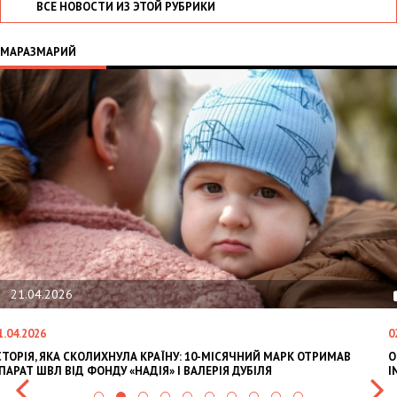
ВСЕ НОВОСТИ ИЗ ЭТОЙ РУБРИКИ
МАРАЗМАРИЙ
21.04.2026
1.04.2026
0
СТОРІЯ, ЯКА СКОЛИХНУЛА КРАЇНУ: 10-МІСЯЧНИЙ МАРК ОТРИМАВ
O
ПАРАТ ШВЛ ВІД ФОНДУ «НАДІЯ» І ВАЛЕРІЯ ДУБІЛЯ
I