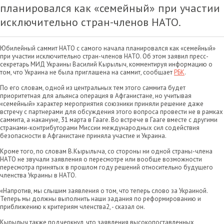
планировался как «семейный» при участии
исключительно стран-членов НАТО.
Юбилейный саммит НАТО с самого начала планировался как «семейный»
при участии исключительно стран-членов НАТО. Об этом заявил пресс-
секретарь МИД Украины Василий Кырылыч, комментируя информацию о
том, что Украина не была приглашена на саммит, сообщает
РБК
.
По его словам, одной из центральных тем этого саммита будет
приоритетная для альянса операция в Афганистане, но учитывая
«семейный» характер мероприятия союзники приняли решение даже
встречу с партнерами для обсуждения этого вопроса провести не в рамках
саммита, а накануне, 31 марта в Гааге. Во встрече в Гааге вместе с другими
странами-контрибуторами Миссии международных сил содействия
безопасности в Афганистане приняла участие и Украина.
Кроме того, по словам В.Кырылыча, со стороны ни одной страны-члена
НАТО не звучали заявления о пересмотре или вообще возможности
пересмотра принятых в прошлом году решений относительно будущего
членства Украины в НАТО.
«Напротив, мы слышим заявления о том, что теперь слово за Украиной.
Теперь мы должны выполнить наши задания по реформированию и
приближению к критериям членства2, - сказал он.
Кырылыч также подчеркнул, что заявления высокопоставленных