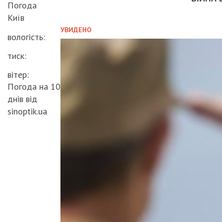
Погода
Київ
УВИДЕНО
вологість:
тиск:
вітер:
Погода на 10
днів від
sinoptik.ua