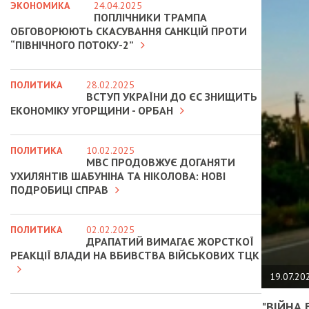
ЭКОНОМИКА
24.04.2025
ПОПЛІЧНИКИ ТРАМПА
ОБГОВОРЮЮТЬ СКАСУВАННЯ САНКЦІЙ ПРОТИ
“ПІВНІЧНОГО ПОТОКУ-2”
ПОЛИТИКА
28.02.2025
ВСТУП УКРАЇНИ ДО ЄС ЗНИЩИТЬ
ЕКОНОМІКУ УГОРЩИНИ - ОРБАН
ПОЛИТИКА
10.02.2025
МВС ПРОДОВЖУЄ ДОГАНЯТИ
УХИЛЯНТІВ ШАБУНІНА ТА НІКОЛОВА: НОВІ
ПОДРОБИЦІ СПРАВ
ПОЛИТИКА
02.02.2025
ДРАПАТИЙ ВИМАГАЄ ЖОРСТКОЇ
РЕАКЦІЇ ВЛАДИ НА ВБИВСТВА ВІЙСЬКОВИХ ТЦК
19.07.20
"ВІЙНА 