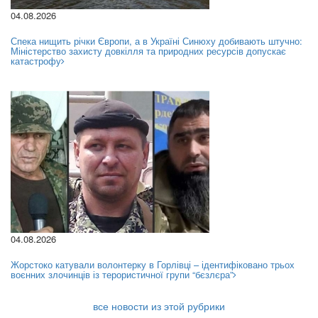
04.08.2026
Спека нищить річки Європи, а в Україні Синюху добивають штучно:
Міністерство захисту довкілля та природних ресурсів допускає
катастрофу
04.08.2026
Жорстоко катували волонтерку в Горлівці – ідентифіковано трьох
воєнних злочинців із терористичної групи “бєзлєра”
все новости из этой рубрики