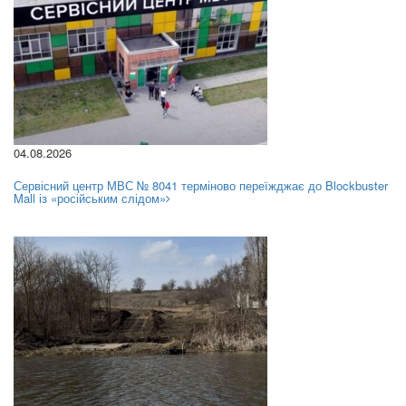
04.08.2026
Сервісний центр МВС № 8041 терміново переїжджає до Blockbuster
Mall із «російським слідом»