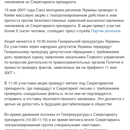
чиновников из Секретариата президента.
15 мая 2007 года Союз молодежи регионов Украины проведет в
Киеве массовую акцию с театрализированным действом в знак
протеста против безответственных заявлений высокопоставленных
чиновников из Секретариата президента. В акции примут участие
более 5 тысяч человек, сообщает пресс-служба
Партии регионов
.
Акция начнется в 10:00 возле Генеральной прокуратуры Украины.
Ее участники через народных депутатов Украины передадут
Генеральному прокурору депутатское обращение с требованием
дать правовую оценку заявлению начальника Главного управления
по вопросам деятельности правоохранительных органов Гелетея и
провести проверку фактов, заявленных им на брифинге 11 мая
2007 г.
В 11:30 участники акции проведут митинг под Секретариатом
президента, где передадут в Секретариат письмо с требованием
проверить скандальные факты и, если они не подтвердятся,
отправить в отставку безответственного чиновника. Это делается с
целью не допустить в будущем дестабилизации в обществе.
Во время движения колонны от Генпрокуратуры к Секретариату
президента (10:30-11:15) и во время митинга возле Секретариата
театрализированная группа специальными «метлами»,
стилизированными под языки чиновников из Секретариата