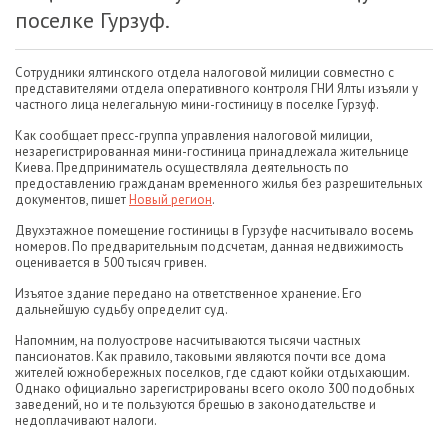
поселке Гурзуф.
Сотрудники ялтинского отдела налоговой милиции совместно с
представителями отдела оперативного контроля ГНИ Ялты изъяли у
частного лица нелегальную мини-гостиницу в поселке Гурзуф.
Как сообщает пресс-группа управления налоговой милиции,
незарегистрированная мини-гостиница принадлежала жительнице
Киева. Предприниматель осуществляла деятельность по
предоставлению гражданам временного жилья без разрешительных
документов, пишет
Новый регион
.
Двухэтажное помещение гостиницы в Гурзуфе насчитывало восемь
номеров. По предварительным подсчетам, данная недвижимость
оценивается в 500 тысяч гривен.
Изъятое здание передано на ответственное хранение. Его
дальнейшую судьбу определит суд.
Напомним, на полуострове насчитываются тысячи частных
пансионатов. Как правило, таковыми являются почти все дома
жителей южнобережных поселков, где сдают койки отдыхающим.
Однако официально зарегистрированы всего около 300 подобных
заведений, но и те пользуются брешью в законодательстве и
недоплачивают налоги.