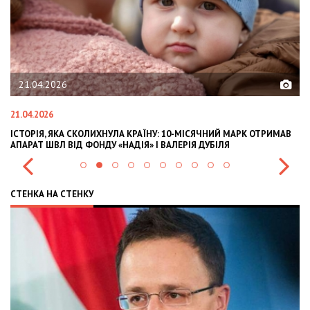
21.04.2026
21.04.2026
02
ІСТОРІЯ, ЯКА СКОЛИХНУЛА КРАЇНУ: 10-МІСЯЧНИЙ МАРК ОТРИМАВ
OL
АПАРАТ ШВЛ ВІД ФОНДУ «НАДІЯ» І ВАЛЕРІЯ ДУБІЛЯ
IN
СТЕНКА НА СТЕНКУ