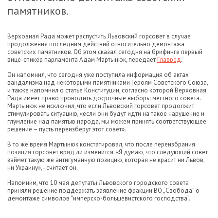
памятников.
Верховная Рада может распустить Львовский горсовет в случае
продолжения последним действий относительно демонтажа
советских памятников. Об этом сказал сегодня на брифинге первый
вице-спикер парламента Адам Мартынюк, передает
Главред
.
Он напомнил, что сегодня уже поступила информация об актах
вандализма над некоторыми памятниками Героям Советского Союза,
и также напомнил о статье Конституции, согласно которой Верховная
Рада имеет право проводить досрочные выборы местного совета.
Мартынюк не исключил, что если Львовский горсовет продолжит
стимулировать ситуацию, «если они будут идти на такое нарушение и
глумление над памятью народа, мы можем принять соответствующее
решение – пусть переизберут этот совет».
В то же время Мартынюк констатировал, что после переизбрания
позиция горсовет вряд ли изменится. «Я думаю, что следующий совет
займет такую же антигуманную позицию, которая не красит ни Львов,
ни Украину», - считает он.
Напомним, что 10 мая депутаты Львовского городского совета
приняли решение поддержать заявление фракции ВО „Свобода” о
демонтаже символов “имперско-большевистского господства”.