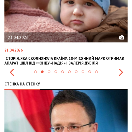
21.04.2026
21.04.2026
02
ІСТОРІЯ, ЯКА СКОЛИХНУЛА КРАЇНУ: 10-МІСЯЧНИЙ МАРК ОТРИМАВ
OL
АПАРАТ ШВЛ ВІД ФОНДУ «НАДІЯ» І ВАЛЕРІЯ ДУБІЛЯ
IN
СТЕНКА НА СТЕНКУ