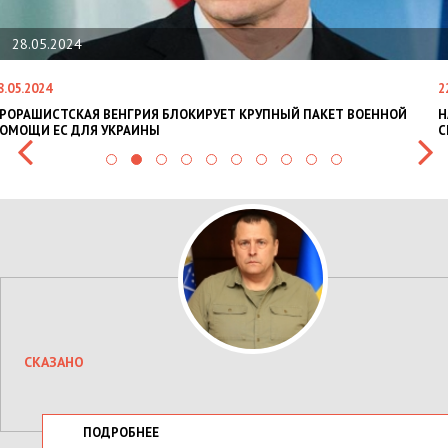
22.01.2024
22.01.2024
Я БЛОКИРУЕТ КРУПНЫЙ ПАКЕТ ВОЕННОЙ
НАЦПОЛІЦІЯ ЛЯКАЄ ГРОМ
Ы
СИТУАЦІЇ В РАЗІ МОБІЛІЗА
СКАЗАНО
ПОДРОБНЕЕ