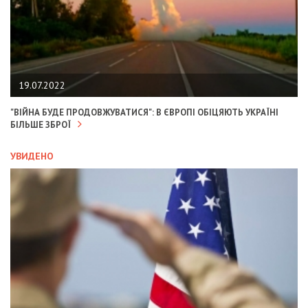
19.07.2022
"ВІЙНА БУДЕ ПРОДОВЖУВАТИСЯ": В ЄВРОПІ ОБІЦЯЮТЬ УКРАЇНІ
БІЛЬШЕ ЗБРОЇ
УВИДЕНО