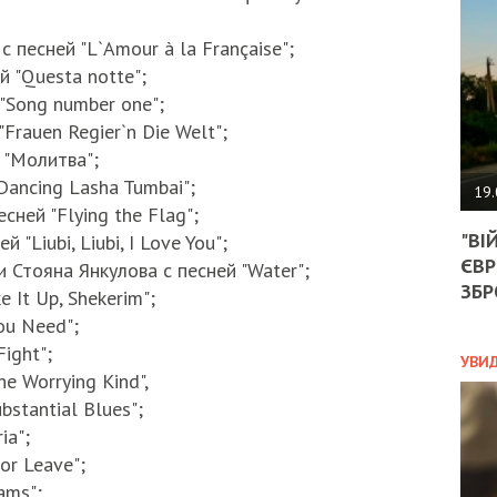
АГЕ
УГО
с песней "L`Amour à la Française";
РОЗ
НА
й "Questa notte";
ЗАК
"Song number one";
Frauen Regier`n Die Welt";
 "Молитва";
ЭКО
Dancing Lasha Tumbai";
19.
сней "Flying the Flag";
ТРА
"ВІ
"Liubi, Liubi, I Love You";
ОБГ
ЄВР
СКА
 Стояна Янкулова с песней "Water";
САН
ЗБР
 It Up, Shekerim";
ПРО
ou Need";
“ПІ
ight";
ПОТ
УВИ
e Worrying Kind",
bstantial Blues";
ia";
ПОЛ
or Leave";
УКР
ams";