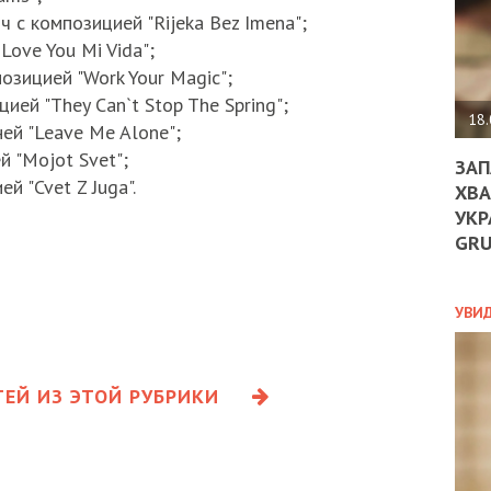
ДО
 с композицией "Rijeka Bez Imena";
ЄС
Love You Mi Vida";
ЗНИ
ЕКО
озицией "Work Your Magic";
УГО
ией "They Can`t Stop The Spring";
-
18.
ей "Leave Me Alone";
ОРБ
 "Mojot Svet";
ЗАП
й "Cvet Z Juga".
ХВА
УКР
ПОЛ
GR
ПРО
ДОГ
УХИ
УВИ
ШАБ
ТА
НІК
ЕЙ ИЗ ЭТОЙ РУБРИКИ
НОВ
ПОД
СПР