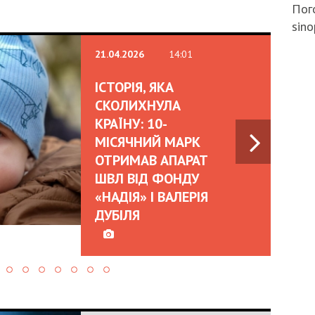
Пого
sino
21.04.2026
14:01
ІСТОРІЯ, ЯКА
СКОЛИХНУЛА
КРАЇНУ: 10-
МІСЯЧНИЙ МАРК
ОТРИМАВ АПАРАТ
ШВЛ ВІД ФОНДУ
«НАДІЯ» І ВАЛЕРІЯ
ДУБІЛЯ