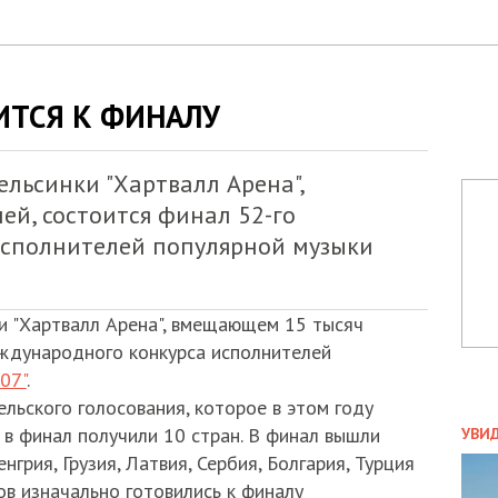
ИТСЯ К ФИНАЛУ
ельсинки "Хартвалл Арена",
й, состоится финал 52-го
исполнителей популярной музыки
и "Хартвалл Арена", вмещающем 15 тысяч
еждународного конкурса исполнителей
07"
.
ельского голосования, которое в этом году
ПОЛ
у в финал получили 10 стран. В финал вышли
УВИ
ЗАТ
нгрия, Грузия, Латвия, Сербия, Болгария, Турция
ДВО
ов изначально готовились к финалу