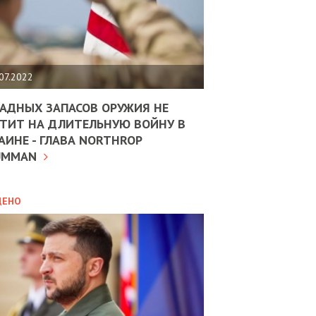
ЩИТЬ
НОМІКУ
РЩИНИ
07.2022
АН
АДНЫХ ЗАПАСОВ ОРУЖИЯ НЕ
ТИТ НА ДЛИТЕЛЬНУЮ ВОЙНУ В
АИНЕ - ГЛАВА NORTHROP
ИТИКА
10.02.2025
UMMAN
МВС
ДОВЖУЄ
АНЯТИ
ЛЯНТІВ
ДЕНО
УНІНА
ОЛОВА:
І
РОБИЦІ
АВ