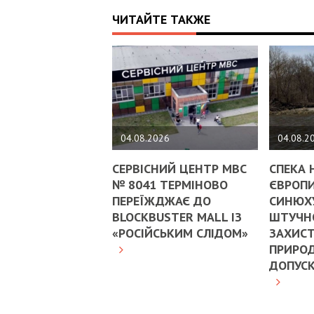
ЧИТАЙТЕ ТАКЖЕ
04.08.2026
04.08.2
СЕРВІСНИЙ ЦЕНТР МВС
СПЕКА 
№ 8041 ТЕРМІНОВО
ЄВРОПИ
ПЕРЕЇЖДЖАЄ ДО
СИНЮХ
BLOCKBUSTER MALL ІЗ
ШТУЧНО
«РОСІЙСЬКИМ СЛІДОМ»
ЗАХИСТ
ПРИРОД
ДОПУС