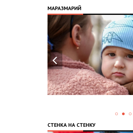
МАРАЗМАРИЙ
17:25
ИЙ
ЦЬ
 ОТРИМАВ
У ВОЄННИХ
Х В
СТЕНКА НА СТЕНКУ