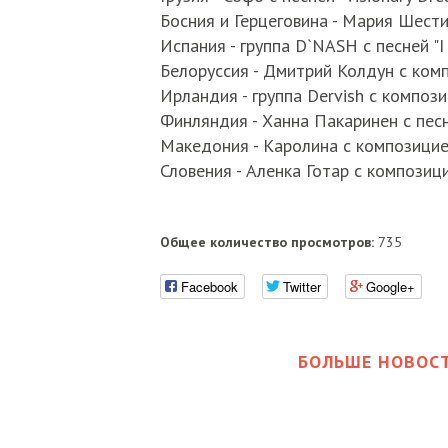
Босния и Герцеговина - Мария Шестич
Испания - группа D`NASH с песней "I 
Белоруссия - Дмитрий Колдун с комп
Ирландия - группа Dervish с композиц
Финляндия - Ханна Пакаринен с песн
Македония - Каролина с композицией
Словения - Аленка Готар с композицие
Общее количество просмотров:
735
Facebook
Twitter
Google+
БОЛЬШЕ НОВОСТ