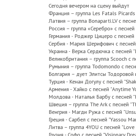
Сегодня вечером на сцену выйдут
Франция – группа Les Fatals Picards 
Латвия – группа Bonaparti.LV с песне
Россия – группа «Серебро» с песней 
Германия - Роджер Цицеро с песней "
Сербия - Мария Шерифович с песней
Украина - Верка Сердючка с песней "
Великобритания – группа Scooch с пе
Румыния – группа Todomondo с песней 
Болгария – дует Элитсы Тодоровой и
Турция - Кенан Догулу с песней "Shake
Армения - Хайко с песней "Anytime Y
Молдова - Наталья Барбу с песней "F
Швеция – группа The Ark с песней "Th
Венгрия - Магди Ружа с песней "Unsu
Греция - Сарбел с песней "Yassou Mar
Литва – группа 4YOU с песней "Love 
Грузия - Софо с песней "Visionary Dre