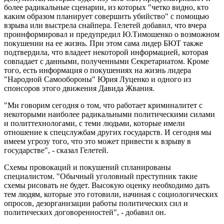
более радикальные сценарии, из которых "четко видно, кто
каким образом планирует совершить убийство" с помощью
взрыва или выстрела снайпера. Гелетей добавил, что вчера
проинформировал и предупредил Ю.Тимошенко о возможном
покушении на ее жизнь. При этом сама лидер БЮТ также
подтвердила, что владеет некоторой информацией, которая
совпадает с данными, полученными Секретариатом. Кроме
того, есть информация о покушениях на жизнь лидера
"Народной Самообороны" Юрия Луценко и одного из
спонсоров этого движения Давида Жвания.
"Ми говорим сегодня о том, что работает криминалитет с
некоторыми наиболее радикальными политическими силами
и политтехнологами, с теми людьми, которые имели
отношение к спецслужбам других государств. И сегодня мы
имеем угрозу того, что это может привести к взрыву в
государстве", - сказал Гелетей.
Схемы провокаций и покушений спланированы
специалистом. "Обычный уголовный преступник такие
схемы рисовать не будет. Высокую оценку необходимо дать
тем людям, которые это готовили, начиная с социологических
опросов, дезорганизации работы политических сил и
политических договоренностей", - добавил он.