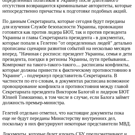
определенных политиков в Украину после длительного
отсутствия возвращаются криминальные авторитеты, которые
непосредственно причастны к подготовке подобных акций.
По данным Секретариата, которые сегодня будут переданы
для изучения Службе безопасности Украины, провокации
готовятся как против лидера БЮТ, так и против президента
Украины и главы Секретариата президента - в документах,
которые попали к Гелетею "от определенных людей" детально
прописаны сценарии развития событий на несколько месяцев
вперед. "Начиная с росписи: президент Украины, семья и дети
президента, поездки в регионы Украины, пути пребывания...
Компромат на такого-такого-такого.... расписаны конфликты,
которые должны привести к фактическому противостоянию в
Украине", - подчеркнул представитель Секретариата. В
частности по его словам, в документах расписана возможное
провоцирование конфликта и противостояния между главой
Секретариата президента Виктором Балогой и лидером БЮТ
Юлией Тимошенко, в том числе в случае, если Балога займет
должность премьер-министра.
Гелетей отдельно отметил, что настоящие документы пока
еще не будут переданы Министерству внутренних дел,
поскольку в них фигурируют некоторые представители МВД.
Документы, которые будет изучать СБУ, предусматривают и