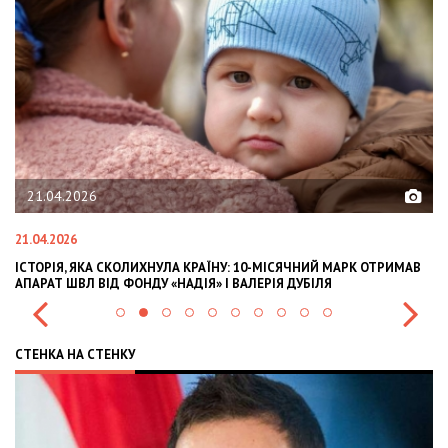
21.04.2026
21.04.2026
02
ІСТОРІЯ, ЯКА СКОЛИХНУЛА КРАЇНУ: 10-МІСЯЧНИЙ МАРК ОТРИМАВ
OL
АПАРАТ ШВЛ ВІД ФОНДУ «НАДІЯ» І ВАЛЕРІЯ ДУБІЛЯ
IN
СТЕНКА НА СТЕНКУ