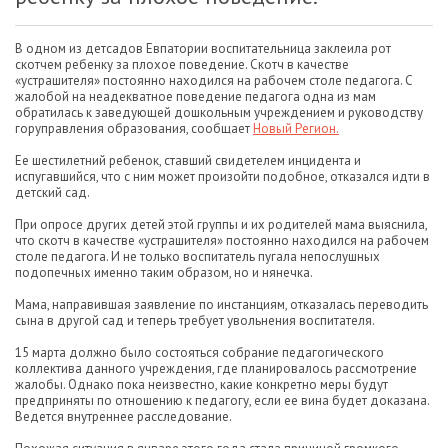
В одном из детсадов Евпатории воспитательница заклеила рот
скотчем ребенку за плохое поведение. Скотч в качестве
«устрашителя» постоянно находился на рабочем столе педагога. С
жалобой на неадекватное поведение педагога одна из мам
обратилась к заведующей дошкольным учреждением и руководству
горуправления образования, сообщает
Новый Регион.
Ее шестилетний ребенок, ставший свидетелем инцидента и
испугавшийся, что с ним может произойти подобное, отказался идти в
детский сад.
При опросе других детей этой группы и их родителей мама выяснила,
что скотч в качестве «устрашителя» постоянно находился на рабочем
столе педагога. И не только воспитатель пугала непослушных
подопечных именно таким образом, но и нянечка.
Мама, направившая заявление по инстанциям, отказалась переводить
сына в другой сад и теперь требует увольнения воспитателя.
15 марта должно было состояться собрание педагогического
коллектива данного учреждения, где планировалось рассмотрение
жалобы. Однако пока неизвестно, какие конкретно меры будут
предприняты по отношению к педагогу, если ее вина будет доказана.
Ведется внутреннее расследование.