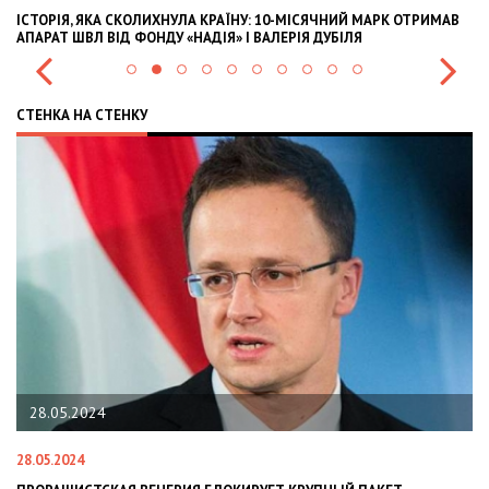
ІСТОРІЯ, ЯКА СКОЛИХНУЛА КРАЇНУ: 10-МІСЯЧНИЙ МАРК ОТРИМАВ
OL
АПАРАТ ШВЛ ВІД ФОНДУ «НАДІЯ» І ВАЛЕРІЯ ДУБІЛЯ
IN
СТЕНКА НА СТЕНКУ
28.05.2024
28.05.2024
22