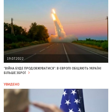
19.07.2022
"ВІЙНА БУДЕ ПРОДОВЖУВАТИСЯ": В ЄВРОПІ ОБІЦЯЮТЬ УКРАЇНІ
БІЛЬШЕ ЗБРОЇ
УВИДЕНО