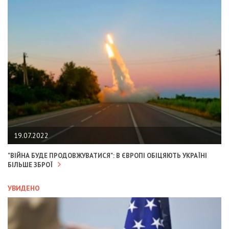
19.07.2022
"ВІЙНА БУДЕ ПРОДОВЖУВАТИСЯ": В ЄВРОПІ ОБІЦЯЮТЬ УКРАЇНІ
БІЛЬШЕ ЗБРОЇ
УВИДЕНО