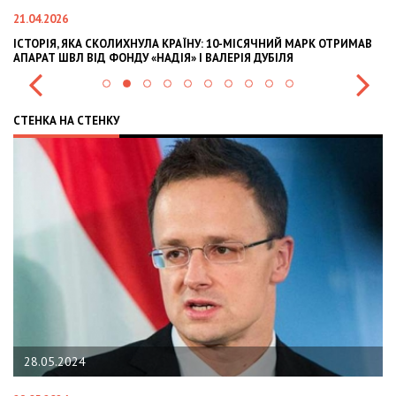
21.04.2026
02
ІСТОРІЯ, ЯКА СКОЛИХНУЛА КРАЇНУ: 10-МІСЯЧНИЙ МАРК ОТРИМАВ
OL
АПАРАТ ШВЛ ВІД ФОНДУ «НАДІЯ» І ВАЛЕРІЯ ДУБІЛЯ
IN
СТЕНКА НА СТЕНКУ
28.05.2024