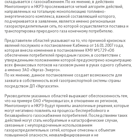
складывается с газоснабжением. По их мнению, в действиях
Минтопэнерго и НКРЭ прослеживается четкий алгоритм действий,
направленных на тотальную монополизацию топливно-
энергетического комплекса, важной составляющей которого,
подчеркивается в заявлении, является именно региональная
газораспределительная сеть, по которой осуществляется поставка и
транспортировка природного газа конечному потребителю.
Представители областей указывают на то, что причиной кризисных
явлений послужило и постановление Кабмина от 16.01.2007 года,
которая внесла изменения в постановление КМУ №1729 «Об
обеспечении потребителей природным газом», в соответствии с
утвержденными положениями которой предусмотрено концентрацию
всех финансовых потоков на газовом рынке в руках одного субъекта,
а именно ЗАО «Укргаз-Энерго».
По их мнению, данное постановление создает возможности для
захвата в собственность всей газотранспортной системы страны
посредством ДП «Укргазсети».
Руководители указанных областей выражают обеспокоенность тем,
что на примере ОАО «Черновцыгаз», в отношении их регионов,
Минтопэнерго и НКРЭ будут приняты аналогичные решения, которые
могут негативно повлиять на процессы бесперебойного и
безаварийного газоснабжения потребителей. Последствиями таких
действий могут стать необратимые и катастрофические случаи,
связанные с неупорядоченным использованием
газораспределительных сетей, которые отнесены к объектам
повышенной опасности, неквалифицированная и не