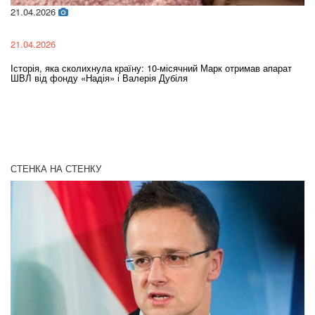
21.04.2026
02
21.04.2026
02
Історія, яка сколихнула країну: 10-місячний Марк отримав апарат
Ol
ШВЛ від фонду «Надія» і Валерія Дубіля
In
СТЕНКА НА СТЕНКУ