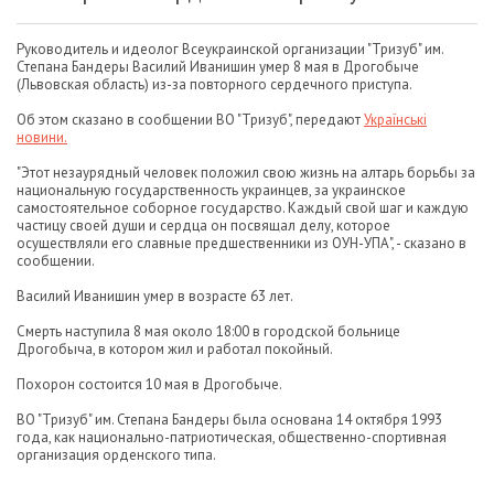
Руководитель и идеолог Всеукраинской организации "Тризуб" им.
Степана Бандеры Василий Иванишин умер 8 мая в Дрогобыче
(Львовская область) из-за повторного сердечного приступа.
Об этом сказано в сообщении ВО "Тризуб", передают
Українські
новини.
"Этот незаурядный человек положил свою жизнь на алтарь борьбы за
национальную государственность украинцев, за украинское
самостоятельное соборное государство. Каждый свой шаг и каждую
частицу своей души и сердца он посвящал делу, которое
осуществляли его славные предшественники из ОУН-УПА", - сказано в
сообщении.
Василий Иванишин умер в возрасте 63 лет.
Смерть наступила 8 мая около 18:00 в городской больнице
Дрогобыча, в котором жил и работал покойный.
Похорон состоится 10 мая в Дрогобыче.
ВО "Тризуб" им. Степана Бандеры была основана 14 октября 1993
года, как национально-патриотическая, общественно-спортивная
организация орденского типа.