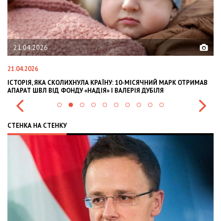
21.04.2026
21.04.2026
02
ІСТОРІЯ, ЯКА СКОЛИХНУЛА КРАЇНУ: 10-МІСЯЧНИЙ МАРК ОТРИМАВ
OL
АПАРАТ ШВЛ ВІД ФОНДУ «НАДІЯ» І ВАЛЕРІЯ ДУБІЛЯ
IN
СТЕНКА НА СТЕНКУ