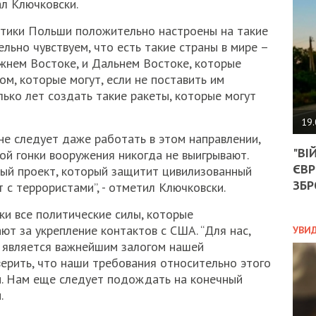
ал Ключковски.
АГЕ
УГО
литики Польши положительно настроены на такие
РОЗ
НА
ельно чувствуем, что есть такие страны в мире –
ЗАК
ижнем Востоке, и Дальнем Востоке, которые
м, которые могут, если не поставить им
ько лет создать такие ракеты, которые могут
ЭКО
19.
не следует даже работать в этом направлении,
ТРА
"ВІ
ой гонки вооружения никогда не выигрывают.
ОБГ
ЄВР
СКА
вный проект, который защитит цивилизованный
САН
ЗБР
 с террористами”, - отметил Ключковски.
ПРО
“ПІ
ки все политические силы, которые
ПОТ
ют за укрепление контактов с США. “Для нас,
УВИ
 является важнейшим залогом нашей
верить, что наши требования относительно этого
и. Нам еще следует подождать на конечный
ПОЛ
.
УКР