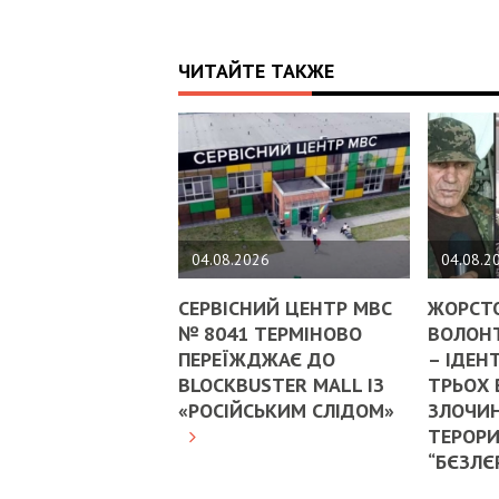
ЧИТАЙТЕ ТАКЖЕ
04.08.2026
04.08.2
СЕРВІСНИЙ ЦЕНТР МВС
ЖОРСТ
№ 8041 ТЕРМІНОВО
ВОЛОНТ
ПЕРЕЇЖДЖАЄ ДО
– ІДЕН
BLOCKBUSTER MALL ІЗ
ТРЬОХ
«РОСІЙСЬКИМ СЛІДОМ»
ЗЛОЧИН
ТЕРОРИ
“БЄЗЛЄ