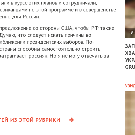
ДО
ыли в курсе этих планов и сотрудничали,
ЄС
мериканцами по этой программе и в совершенстве
ЗНИ
енно для России.
ЕКО
УГО
о предложение со стороны США, чтобы РФ также
-
18.
“Думаю, что следует искать причины во
ОРБ
риближении президентских выборов. По-
ЗАП
 страны способны самостоятельно строить
ХВА
затрагивает россиян. Но я не могу отвечать за
УКР
ПОЛ
GR
ПРО
ДОГ
УХИ
УВИ
ШАБ
ТА
НІК
НОВ
ПОД
ЕЙ ИЗ ЭТОЙ РУБРИКИ
СПР