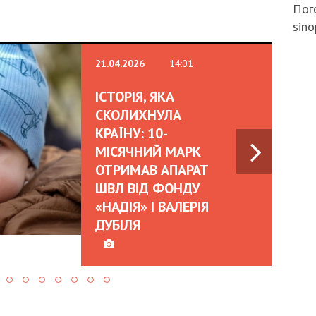
Пого
sino
21.04.2026
14:01
ІСТОРІЯ, ЯКА
СКОЛИХНУЛА
КРАЇНУ: 10-
МІСЯЧНИЙ МАРК
ОТРИМАВ АПАРАТ
ШВЛ ВІД ФОНДУ
«НАДІЯ» І ВАЛЕРІЯ
ДУБІЛЯ