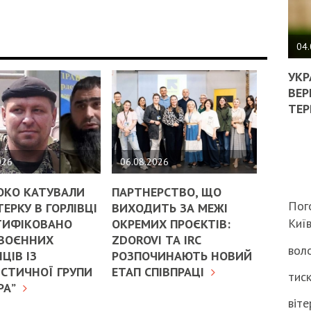
ПОЛ
ВИМ
04.
ЖОР
РЕА
УКР
ВЛА
ВЕР
НА
ТЕР
ВБИ
ВІЙ
ТЦК
026
06.08.2026
ОКО КАТУВАЛИ
ПАРТНЕРСТВО, ЩО
Пог
ЕРКУ В ГОРЛІВЦІ
ВИХОДИТЬ ЗА МЕЖІ
Киї
ТИФІКОВАНО
ОКРЕМИХ ПРОЄКТІВ:
 ВОЄННИХ
ZDOROVI ТА IRC
воло
ЦІВ ІЗ
РОЗПОЧИНАЮТЬ НОВИЙ
СТИЧНОЇ ГРУПИ
ЕТАП СПІВПРАЦІ
тиск
РА”
віте