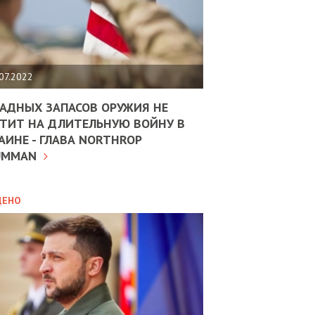
ЩИТЬ
НОМІКУ
РЩИНИ
07.2022
АН
АДНЫХ ЗАПАСОВ ОРУЖИЯ НЕ
ТИТ НА ДЛИТЕЛЬНУЮ ВОЙНУ В
АИНЕ - ГЛАВА NORTHROP
ИТИКА
10.02.2025
UMMAN
МВС
ДОВЖУЄ
АНЯТИ
ЛЯНТІВ
ДЕНО
УНІНА
ОЛОВА:
І
РОБИЦІ
АВ