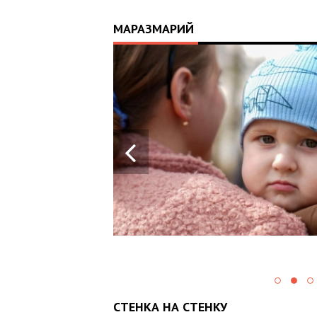
МАРАЗМАРИЙ
17:25
ИЙ
ЦЬ
 ОТРИМАВ
У ВОЄННИХ
Х В
СТЕНКА НА СТЕНКУ