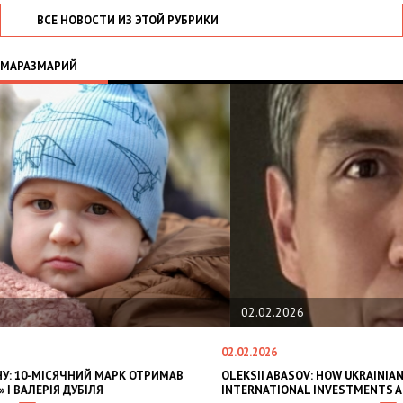
ВСЕ НОВОСТИ ИЗ ЭТОЙ РУБРИКИ
МАРАЗМАРИЙ
02.02.2026
2.02.2026
1
LEKSII ABASOV: HOW UKRAINIAN BUSINESSES CAN ATTRACT
В
NTERNATIONAL INVESTMENTS AND HEDGE RISKS DURING WAR
В