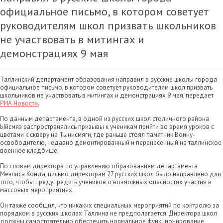
официальное письмо, в котором советует
руководителям школ призвать школьников
не участвовать в митингах и
демонстрациях 9 мая
Таллинский департамент образования направил в русские школы города
официальное письмо, в котором советует руководителям школ призвать
школьников не участвовать в митингах и демонстрациях 9 мая, передает
РИА Новости
.
По данным департамента, в одной из русских школ столичного района
Ыйсмяэ распространялись призывы к ученикам прийти во время уроков с
цветами к скверу на Тынисмяги, где раньше стоял памятник Воину-
освободителю, недавно демонтированный и перенесенный на таллинское
военное кладбище.
По словам директора по управлению образованием департамента
Меэлиса Конда, письмо директорам 27 русских школ было направлено для
того, чтобы предупредить учеников о возможных опасностях участия в
массовых мероприятиях.
Он также сообщил, что никаких специальных мероприятий по контролю за
порядком в русских школах Таллина не предполагается. Директора школ
должны самостоятельно обеспечить нормальное функционирование