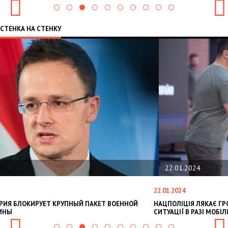
СТЕНКА НА СТЕНКУ
22.01.2024
2.01.2024
2
АЦПОЛІЦІЯ ЛЯКАЄ ГРОМАДЯН ПОГІРШЕННЯМ КРИМІНОГЕННОЇ
У
ИТУАЦІЇ В РАЗІ МОБІЛІЗАЦІЇ ПОЛІЦІЯНТІВ НА ВІЙНУ