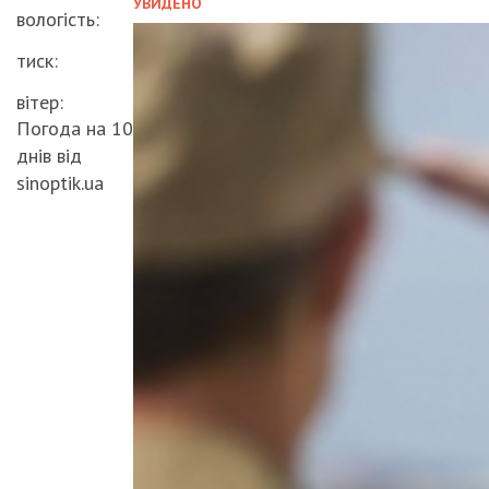
УВИДЕНО
вологість:
тиск:
вітер:
Погода на 10
днів від
sinoptik.ua