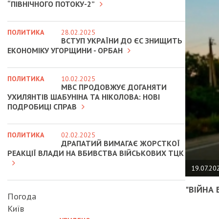
“ПІВНІЧНОГО ПОТОКУ-2”
ПОЛИТИКА
28.02.2025
ВСТУП УКРАЇНИ ДО ЄС ЗНИЩИТЬ
ЕКОНОМІКУ УГОРЩИНИ - ОРБАН
ПОЛИТИКА
10.02.2025
МВС ПРОДОВЖУЄ ДОГАНЯТИ
УХИЛЯНТІВ ШАБУНІНА ТА НІКОЛОВА: НОВІ
ПОДРОБИЦІ СПРАВ
ПОЛИТИКА
02.02.2025
ДРАПАТИЙ ВИМАГАЄ ЖОРСТКОЇ
РЕАКЦІЇ ВЛАДИ НА ВБИВСТВА ВІЙСЬКОВИХ ТЦК
19.07.20
"ВІЙНА 
Погода
Київ