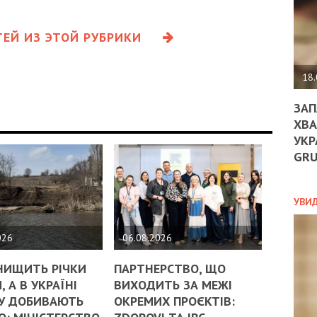
ДО
ЄС
ЗНИ
ЕЙ ИЗ ЭТОЙ РУБРИКИ
ЕКО
УГО
-
18.
ОРБ
ЗАП
ХВА
УКР
ПОЛ
GR
ПРО
ДОГ
УХИ
УВИ
ШАБ
ТА
026
06.08.2026
НІК
НОВ
НИЩИТЬ РІЧКИ
ПАРТНЕРСТВО, ЩО
ПОД
, А В УКРАЇНІ
ВИХОДИТЬ ЗА МЕЖІ
СПР
У ДОБИВАЮТЬ
ОКРЕМИХ ПРОЄКТІВ: