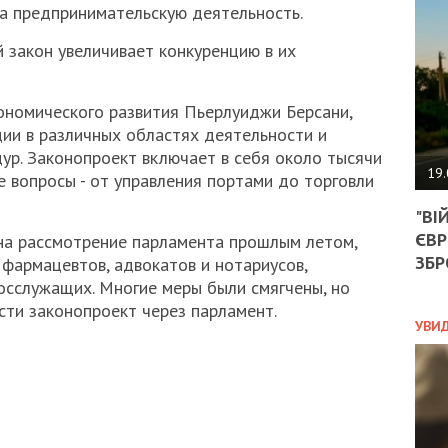
АГЕ
а предпринимательскую деятельность.
УГО
РОЗ
 закон увеличивает конкуренцию в их
НА
ЗАК
ономического развития Пьерлуиджи Берсани,
ии в различных областях деятельности и
р. Законопроект включает в себя около тысячи
ЭКО
19.
е вопросы - от управления портами до торговли
ТРА
"ВІ
ОБГ
ЄВР
СКА
 на рассмотрение парламента прошлым летом,
САН
ЗБР
, фармацевтов, адвокатов и нотариусов,
ПРО
осслужащих. Многие меры были смягчены, но
“ПІ
сти законопроект через парламент.
ПОТ
УВИ
ПОЛ
УКР