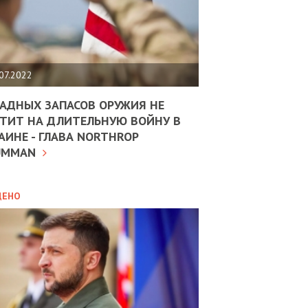
ЩИТЬ
НОМІКУ
РЩИНИ
07.2022
АН
АДНЫХ ЗАПАСОВ ОРУЖИЯ НЕ
ТИТ НА ДЛИТЕЛЬНУЮ ВОЙНУ В
АИНЕ - ГЛАВА NORTHROP
ИТИКА
10.02.2025
UMMAN
МВС
ДОВЖУЄ
АНЯТИ
ЛЯНТІВ
ДЕНО
УНІНА
ОЛОВА:
І
РОБИЦІ
АВ