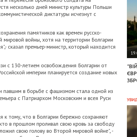
АГЕ
устя несколько дней министр культуры Польши
УГО
 коммунистической диктатуры исчезнут с
РОЗ
НА
ЗАК
сохранения памятников как времен русско-
й мировой войны, хотя на территории Болгарии
я",- сказал премьер-министр, который находится
ЭКО
19.
ТРА
вязи с 130-летием освобождения Болгарии от
"ВІ
ОБГ
 Российской империи планируется создание новых
ЄВР
СКА
САН
ЗБР
ПРО
и павшим в борьбе с фашизмом стала одной из
“ПІ
ремьера с Патриархом Московским и всея Руси
ПОТ
УВИ
я к тому, что в Болгарии бережно сохраняют
ПОЛ
 кто в прошлом проливал свою кровь за свободу
сложил свою голову во Второй мировой войне", -
УКР