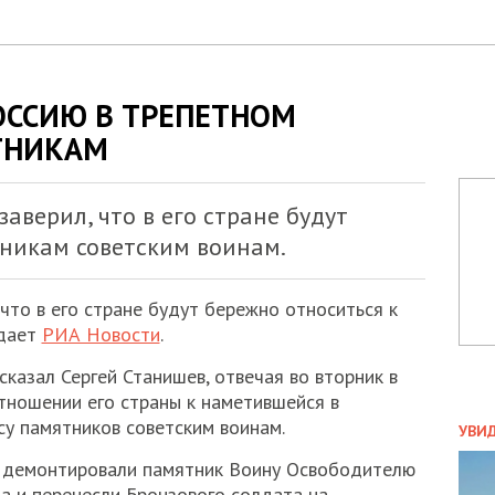
ОССИЮ В ТРЕПЕТНОМ
ТНИКАМ
аверил, что в его стране будут
тникам советским воинам.
что в его стране будут бережно относиться к
едает
РИА Новости
.
 сказал Сергей Станишев, отвечая во вторник в
тношении его страны к наметившейся в
ПОЛ
су памятников советским воинам.
УВИ
ЗАТ
я демонтировали памятник Воину Освободителю
ДВО
а и перенесли Бронзового солдата на