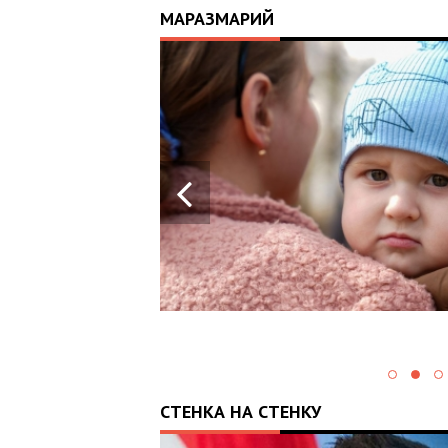
МАРАЗМАРИЙ
17:25
ИЙ
ЦЬ
 ОТРИМАВ
У ВОЄННИХ
Х В
СТЕНКА НА СТЕНКУ