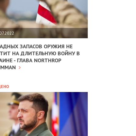
ЩИТЬ
НОМІКУ
РЩИНИ
07.2022
АН
АДНЫХ ЗАПАСОВ ОРУЖИЯ НЕ
ТИТ НА ДЛИТЕЛЬНУЮ ВОЙНУ В
АИНЕ - ГЛАВА NORTHROP
ИТИКА
10.02.2025
UMMAN
МВС
ДОВЖУЄ
АНЯТИ
ЛЯНТІВ
ДЕНО
УНІНА
ОЛОВА:
І
РОБИЦІ
АВ