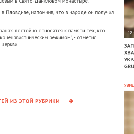
ишевым в Свято-Даниловом монастыре.
ДО
ЄС
в Пловдиве, напомнив, что в народе он получил
ЗНИ
ЕКО
УГО
транах достойно относятся к памяти тех, кто
-
18.
еконенавистническим режимом", - отметил
ОРБ
 церкви.
ЗАП
ХВА
УКР
ПОЛ
GR
ПРО
ДОГ
УХИ
УВИ
ШАБ
ТА
ЕЙ ИЗ ЭТОЙ РУБРИКИ
НІК
НОВ
ПОД
СПР