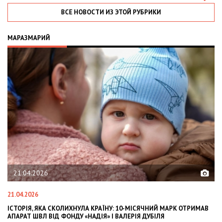
ВСЕ НОВОСТИ ИЗ ЭТОЙ РУБРИКИ
МАРАЗМАРИЙ
21.04.2026
21.04.2026
02
ІСТОРІЯ, ЯКА СКОЛИХНУЛА КРАЇНУ: 10-МІСЯЧНИЙ МАРК ОТРИМАВ
OL
АПАРАТ ШВЛ ВІД ФОНДУ «НАДІЯ» І ВАЛЕРІЯ ДУБІЛЯ
IN