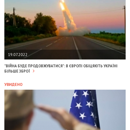
19.07.2022
"ВІЙНА БУДЕ ПРОДОВЖУВАТИСЯ": В ЄВРОПІ ОБІЦЯЮТЬ УКРАЇНІ
БІЛЬШЕ ЗБРОЇ
УВИДЕНО