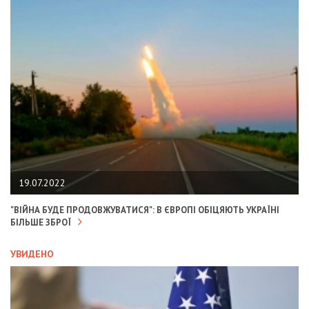
19.07.2022
"ВІЙНА БУДЕ ПРОДОВЖУВАТИСЯ": В ЄВРОПІ ОБІЦЯЮТЬ УКРАЇНІ
БІЛЬШЕ ЗБРОЇ
УВИДЕНО