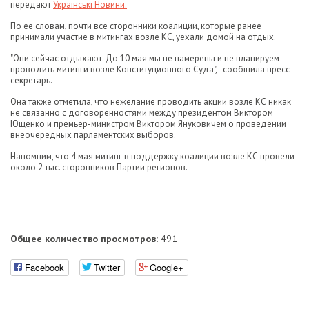
передают
Українські Новини.
По ее словам, почти все сторонники коалиции, которые ранее
принимали участие в митингах возле КС, уехали домой на отдых.
"Они сейчас отдыхают. До 10 мая мы не намерены и не планируем
проводить митинги возле Конституционного Суда", - сообщила пресс-
секретарь.
Она также отметила, что нежелание проводить акции возле КС никак
не связанно с договоренностями между президентом Виктором
Ющенко и премьер-министром Виктором Януковичем о проведении
внеочередных парламентских выборов.
Напомним, что 4 мая митинг в поддержку коалиции возле КС провели
около 2 тыс. сторонников Партии регионов.
Общее количество просмотров:
491
Facebook
Twitter
Google+