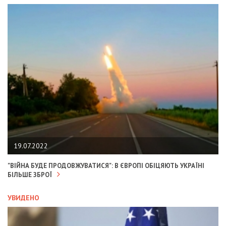
19.07.2022
"ВІЙНА БУДЕ ПРОДОВЖУВАТИСЯ": В ЄВРОПІ ОБІЦЯЮТЬ УКРАЇНІ
БІЛЬШЕ ЗБРОЇ
УВИДЕНО