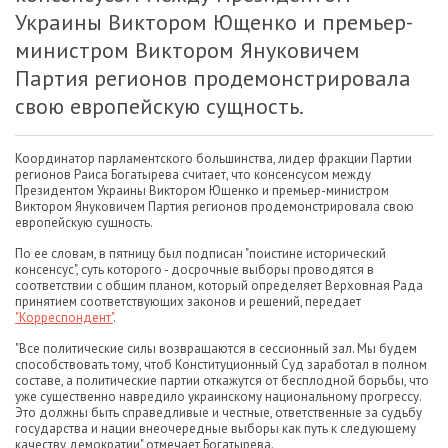
Украины Виктором Ющенко и премьер-
министром Виктором Януковичем
Партия регионов продемонстрировала
свою европейскую сущность.
Координатор парламентского большинства, лидер фракции Партии
регионов Раиса Богатырева считает, что консенсусом между
Президентом Украины Виктором Ющенко и премьер-министром
Виктором Януковичем Партия регионов продемонстрировала свою
европейскую сущность.
По ее словам, в пятницу был подписан "поистине исторический
консенсус", суть которого - досрочные выборы проводятся в
соответствии с общим планом, который определяет Верховная Рада
принятием соответствующих законов и решений, передает
"Корреспондент"
.
"Все политические силы возвращаются в сессионный зал. Мы будем
способствовать тому, чтоб Конституционный Суд заработал в полном
составе, а политические партии откажутся от бесплодной борьбы, что
уже существенно навредило украинскому национальному прогрессу.
Это должны быть справедливые и честные, ответственные за судьбу
государства и нации внеочередные выборы как путь к следующему
качеству демократии" отмечает Богатырева.