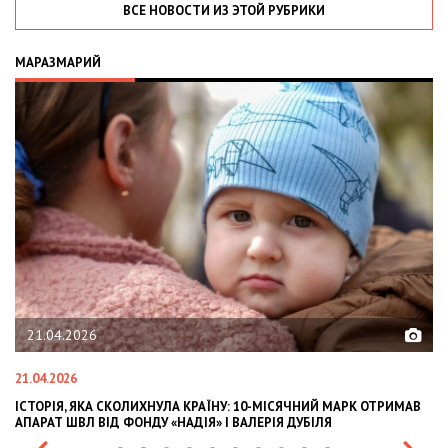
ВСЕ НОВОСТИ ИЗ ЭТОЙ РУБРИКИ
МАРАЗМАРИЙ
21.04.2026
21.04.2026
02
ІСТОРІЯ, ЯКА СКОЛИХНУЛА КРАЇНУ: 10-МІСЯЧНИЙ МАРК ОТРИМАВ
OL
АПАРАТ ШВЛ ВІД ФОНДУ «НАДІЯ» І ВАЛЕРІЯ ДУБІЛЯ
IN