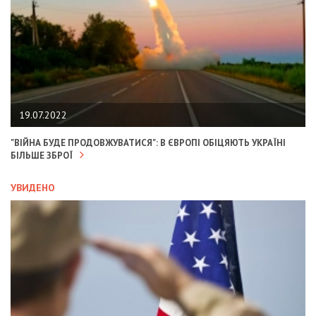
19.07.2022
"ВІЙНА БУДЕ ПРОДОВЖУВАТИСЯ": В ЄВРОПІ ОБІЦЯЮТЬ УКРАЇНІ
БІЛЬШЕ ЗБРОЇ
УВИДЕНО