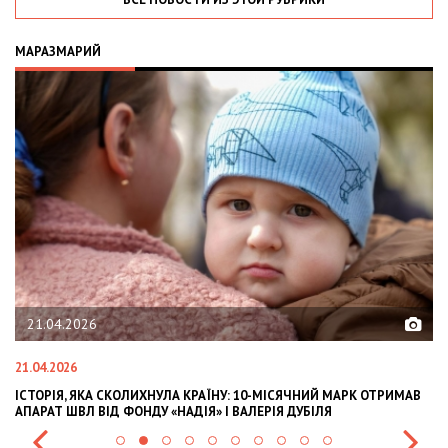
МАРАЗМАРИЙ
21.04.2026
21.04.2026
02
ІСТОРІЯ, ЯКА СКОЛИХНУЛА КРАЇНУ: 10-МІСЯЧНИЙ МАРК ОТРИМАВ
OL
АПАРАТ ШВЛ ВІД ФОНДУ «НАДІЯ» І ВАЛЕРІЯ ДУБІЛЯ
IN