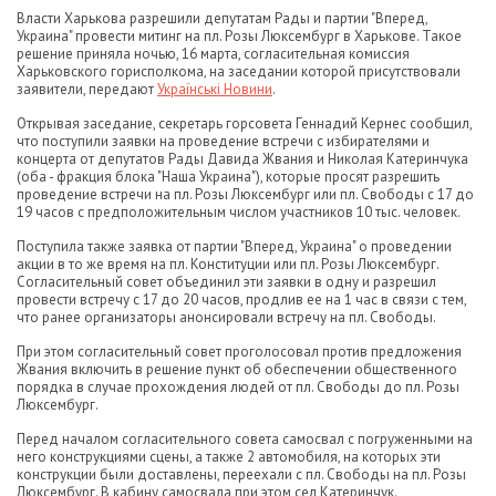
Власти Харькова разрешили депутатам Рады и партии "Вперед,
Украина" провести митинг на пл. Розы Люксембург в Харькове. Такое
решение приняла ночью, 16 марта, согласительная комиссия
Харьковского горисполкома, на заседании которой присутствовали
заявители, передают
Українські Новини
.
Открывая заседание, секретарь горсовета Геннадий Кернес сообщил,
что поступили заявки на проведение встречи с избирателями и
концерта от депутатов Рады Давида Жвания и Николая Катеринчука
(оба - фракция блока "Наша Украина"), которые просят разрешить
проведение встречи на пл. Розы Люксембург или пл. Свободы с 17 до
19 часов с предположительным числом участников 10 тыс. человек.
Поступила также заявка от партии "Вперед, Украина" о проведении
акции в то же время на пл. Конституции или пл. Розы Люксембург.
Согласительный совет объединил эти заявки в одну и разрешил
провести встречу с 17 до 20 часов, продлив ее на 1 час в связи с тем,
что ранее организаторы анонсировали встречу на пл. Свободы.
При этом согласительный совет проголосовал против предложения
Жвания включить в решение пункт об обеспечении общественного
порядка в случае прохождения людей от пл. Свободы до пл. Розы
Люксембург.
Перед началом согласительного совета самосвал с погруженными на
него конструкциями сцены, а также 2 автомобиля, на которых эти
конструкции были доставлены, переехали с пл. Свободы на пл. Розы
Люксембург. В кабину самосвала при этом сел Катеринчук.