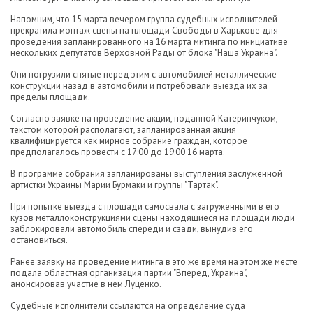
Напомним, что 15 марта вечером группа судебных исполнителей
прекратила монтаж сцены на площади Свободы в Харькове для
проведения запланированного на 16 марта митинга по инициативе
нескольких депутатов Верховной Рады от блока "Наша Украина".
Они погрузили снятые перед этим с автомобилей металлические
конструкции назад в автомобили и потребовали выезда их за
пределы площади.
Согласно заявке на проведение акции, поданной Катеринчуком,
текстом которой располагают, запланированная акция
квалифицируется как мирное собрание граждан, которое
предполагалось провести с 17:00 до 19:00 16 марта.
В программе собрания запланированы выступления заслуженной
артистки Украины Марии Бурмаки и группы "Тартак".
При попытке выезда с площади самосвала с загруженными в его
кузов металлоконструкциями сцены находящиеся на площади люди
заблокировали автомобиль спереди и сзади, вынудив его
остановиться.
Ранее заявку на проведение митинга в это же время на этом же месте
подала областная организация партии "Вперед, Украина",
анонсировав участие в нем Луценко.
Судебные исполнители ссылаются на определение суда