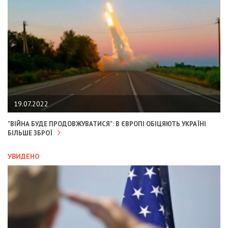
19.07.2022
"ВІЙНА БУДЕ ПРОДОВЖУВАТИСЯ": В ЄВРОПІ ОБІЦЯЮТЬ УКРАЇНІ
БІЛЬШЕ ЗБРОЇ
УВИДЕНО