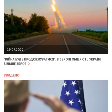
19.07.2022
"ВІЙНА БУДЕ ПРОДОВЖУВАТИСЯ": В ЄВРОПІ ОБІЦЯЮТЬ УКРАЇНІ
БІЛЬШЕ ЗБРОЇ
УВИДЕНО