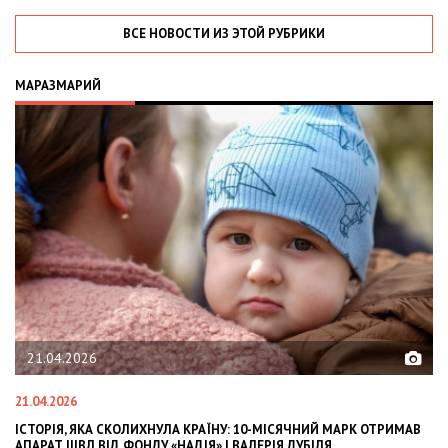
ВСЕ НОВОСТИ ИЗ ЭТОЙ РУБРИКИ
МАРАЗМАРИЙ
6
02.02.2026
02.02.2026
КА СКОЛИХНУЛА КРАЇНУ: 10-МІСЯЧНИЙ МАРК ОТРИМАВ
OLEKSII ABASOV:
 ВІД ФОНДУ «НАДІЯ» І ВАЛЕРІЯ ДУБІЛЯ
INTERNATIONAL 