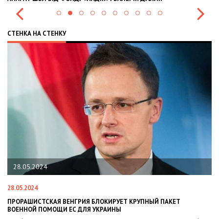
СТЕНКА НА СТЕНКУ
5.2024
22.01.202
024
22.01.2024
ШИСТСКАЯ ВЕНГРИЯ БЛОКИРУЕТ КРУПНЫЙ ПАКЕТ
НАЦПОЛІЦІ
ОЙ ПОМОЩИ ЕС ДЛЯ УКРАИНЫ
СИТУАЦІЇ В 