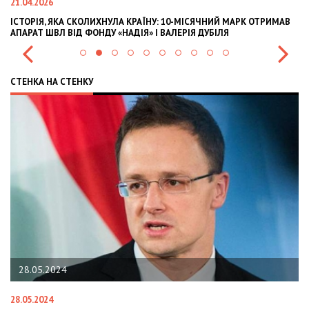
21.04.2026
02
ІСТОРІЯ, ЯКА СКОЛИХНУЛА КРАЇНУ: 10-МІСЯЧНИЙ МАРК ОТРИМАВ
OL
АПАРАТ ШВЛ ВІД ФОНДУ «НАДІЯ» І ВАЛЕРІЯ ДУБІЛЯ
IN
СТЕНКА НА СТЕНКУ
28.05.2024
28.05.2024
22