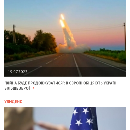
19.07.2022
"ВІЙНА БУДЕ ПРОДОВЖУВАТИСЯ": В ЄВРОПІ ОБІЦЯЮТЬ УКРАЇНІ
БІЛЬШЕ ЗБРОЇ
УВИДЕНО