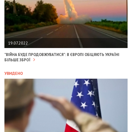
19.07.2022
"ВІЙНА БУДЕ ПРОДОВЖУВАТИСЯ": В ЄВРОПІ ОБІЦЯЮТЬ УКРАЇНІ
БІЛЬШЕ ЗБРОЇ
УВИДЕНО