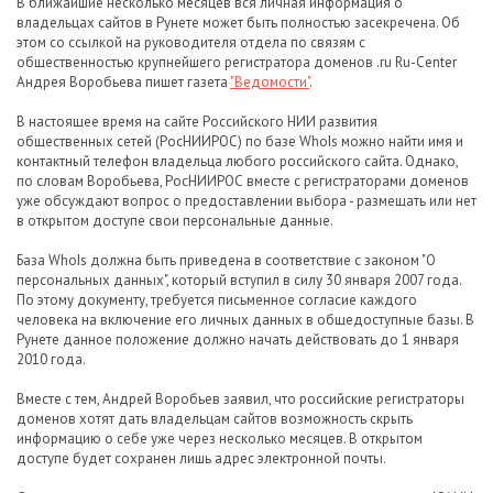
В ближайшие несколько месяцев вся личная информация о
владельцах сайтов в Рунете может быть полностью засекречена. Об
этом со ссылкой на руководителя отдела по связям с
общественностью крупнейшего регистратора доменов .ru Ru-Center
Андрея Воробьева пишет газета
"Ведомости"
.
В настоящее время на сайте Российского НИИ развития
общественных сетей (РосНИИРОС) по базе WhoIs можно найти имя и
контактный телефон владельца любого российского сайта. Однако,
по словам Воробьева, РосНИИРОС вместе с регистраторами доменов
уже обсуждают вопрос о предоставлении выбора - размещать или нет
в открытом доступе свои персональные данные.
База WhoIs должна быть приведена в соответствие с законом "О
персональных данных", который вступил в силу 30 января 2007 года.
По этому документу, требуется письменное согласие каждого
человека на включение его личных данных в общедоступные базы. В
Рунете данное положение должно начать действовать до 1 января
2010 года.
Вместе с тем, Андрей Воробьев заявил, что российские регистраторы
доменов хотят дать владельцам сайтов возможность скрыть
информацию о себе уже через несколько месяцев. В открытом
доступе будет сохранен лишь адрес электронной почты.