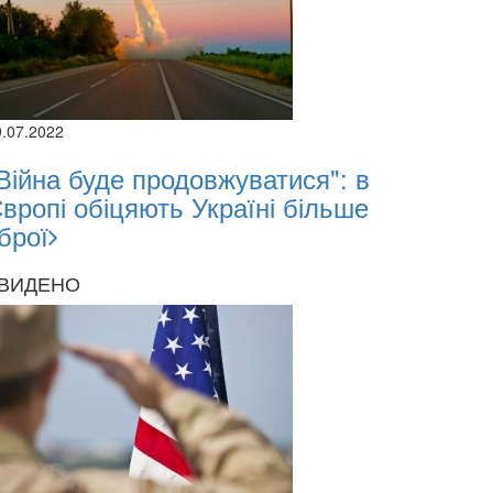
9.07.2022
Війна буде продовжуватися": в
вропі обіцяють Україні більше
брої
ВИДЕНО