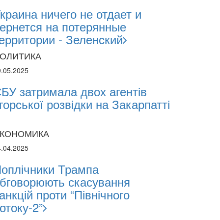
краина ничего не отдает и
ернется на потерянные
ерритории - Зеленский
ОЛИТИКА
9.05.2025
БУ затримала двох агентів
горської розвідки на Закарпатті
КОНОМИКА
4.04.2025
оплічники Трампа
бговорюють скасування
анкцій проти “Північного
отоку-2”