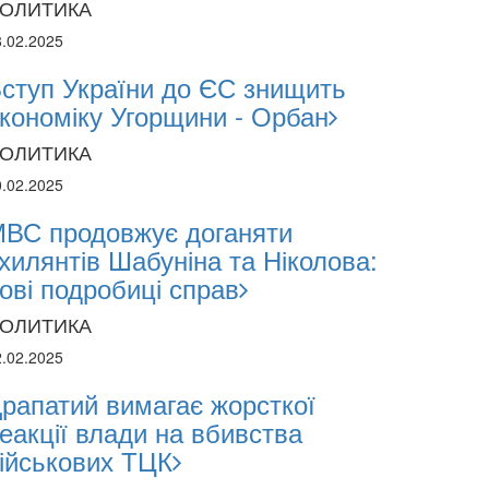
ОЛИТИКА
8.02.2025
ступ України до ЄС знищить
кономіку Угорщини - Орбан
ОЛИТИКА
0.02.2025
ВС продовжує доганяти
хилянтів Шабуніна та Ніколова:
ові подробиці справ
ОЛИТИКА
2.02.2025
рапатий вимагає жорсткої
еакції влади на вбивства
ійськових ТЦК