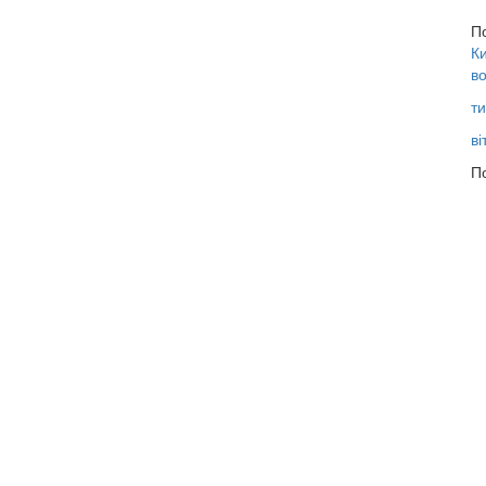
П
Ки
во
ти
ві
По