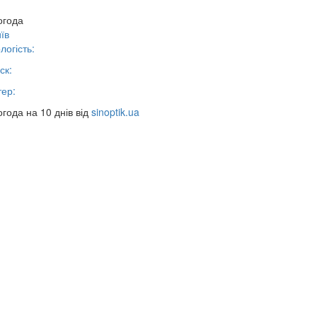
огода
їв
логість:
ск:
тер:
года на 10 днів від
sinoptik.ua