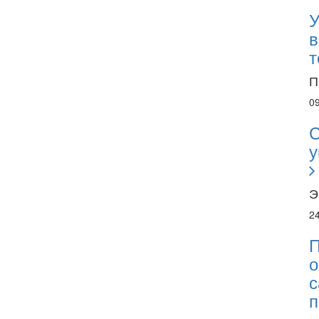
У
в
т
П
0
С
у
Э
2
П
о
с
п