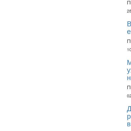
П
2
В
е
П
1
М
у
н
П
0
Д
р
в