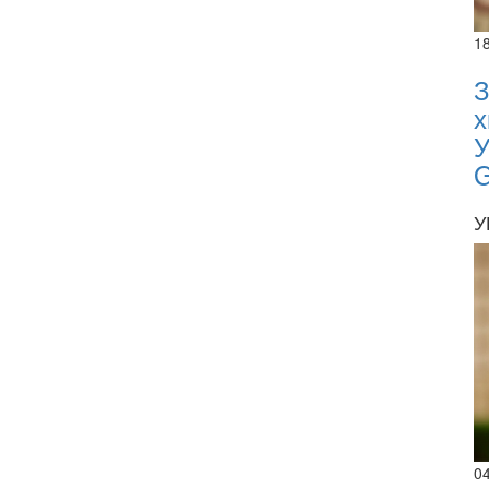
1
З
х
У
У
0