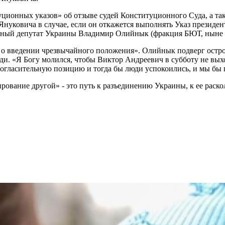
уционных указов» об отзыве судей Конституционного Суда, а та
Януковича в случае, если он откажется выполнять Указ президен
родный депутат Украины Владимир Олийнык (фракция БЮТ, ныне 
аз о введении чрезвычайного положения». Олийнык подверг ост
ди. «Я Богу молился, чтобы Виктор Андреевич в субботу не вых
 согласительную позицию и тогда бы люди успокоились, и мы бы
рование другой» - это путь к разъединению Украины, к ее раско