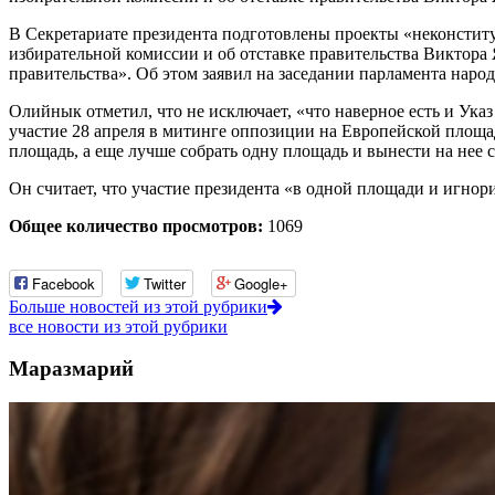
В Секретариате президента подготовлены проекты «неконстит
избирательной комиссии и об отставке правительства Виктора 
правительства». Об этом заявил на заседании парламента на
Олийнык отметил, что не исключает, «что наверное есть и Ук
участие 28 апреля в митинге оппозиции на Европейской площа
площадь, а еще лучше собрать одну площадь и вынести на нее
Он считает, что участие президента «в одной площади и игнори
Общее количество просмотров:
1069
Facebook
Twitter
Google+
Больше новостей из этой рубрики
все новости из этой рубрики
Маразмарий