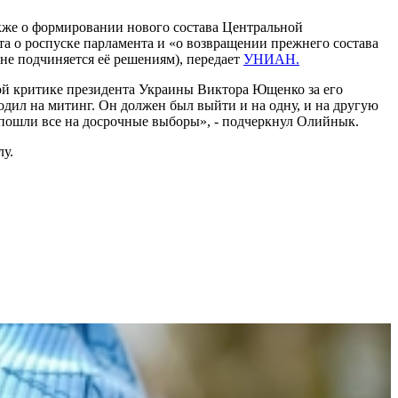
кже о формировании нового состава Центральной
та о роспуске парламента и «о возвращении прежнего состава
не подчиняется её решениям), передает
УНИАН.
рой критике президента Украины Виктора Ющенко за его
одил на митинг. Он должен был выйти и на одну, и на другую
 пошли все на досрочные выборы», - подчеркнул Олийнык.
лу.
1
1