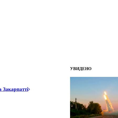
УВИДЕНО
а Закарпатті