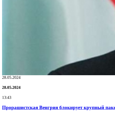
22.01.2024
22.01.2024
16:25
Нацполіція лякає громадян погіршенням криміноген