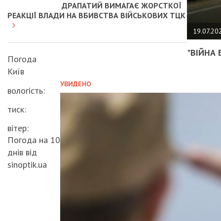
ДРАПАТИЙ ВИМАГАЄ ЖОРСТКОЇ
РЕАКЦІЇ ВЛАДИ НА ВБИВСТВА ВІЙСЬКОВИХ ТЦК
19.07.20
"ВІЙНА 
Погода
Київ
УВИДЕНО
вологість:
тиск:
вітер:
Погода на 10
днів від
sinoptik.ua