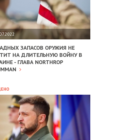
ЩИТЬ
НОМІКУ
РЩИНИ
07.2022
АН
АДНЫХ ЗАПАСОВ ОРУЖИЯ НЕ
ТИТ НА ДЛИТЕЛЬНУЮ ВОЙНУ В
АИНЕ - ГЛАВА NORTHROP
ИТИКА
10.02.2025
UMMAN
МВС
ДОВЖУЄ
АНЯТИ
ЛЯНТІВ
ДЕНО
УНІНА
ОЛОВА:
І
РОБИЦІ
АВ