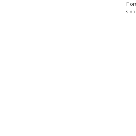
Пого
sino