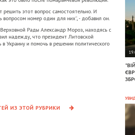
АГЕ
УГО
т решить этот вопрос самостоятельно. И
РОЗ
 вопросом номер один для них”, - добавил он.
НА
ЗАК
 Верховной Рады Александр Мороз, находясь с
зил надежду, что президент Литовской
 в Украину и помочь в решении политического
ЭКО
19.
ТРА
"ВІ
ОБГ
ЄВР
СКА
САН
ЗБР
ПРО
“ПІ
ПОТ
УВИ
ЕЙ ИЗ ЭТОЙ РУБРИКИ
ПОЛ
УКР