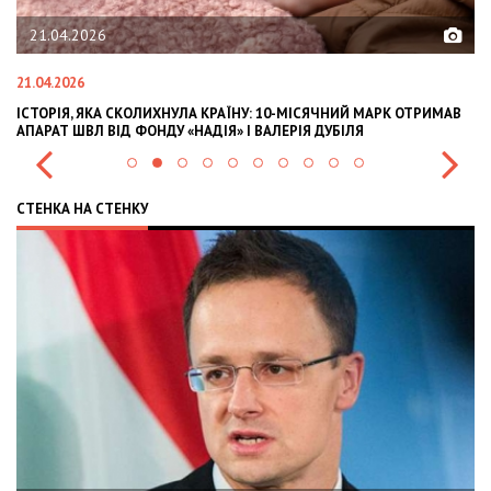
21.04.2026
21.04.2026
02
ІСТОРІЯ, ЯКА СКОЛИХНУЛА КРАЇНУ: 10-МІСЯЧНИЙ МАРК ОТРИМАВ
OL
АПАРАТ ШВЛ ВІД ФОНДУ «НАДІЯ» І ВАЛЕРІЯ ДУБІЛЯ
IN
СТЕНКА НА СТЕНКУ