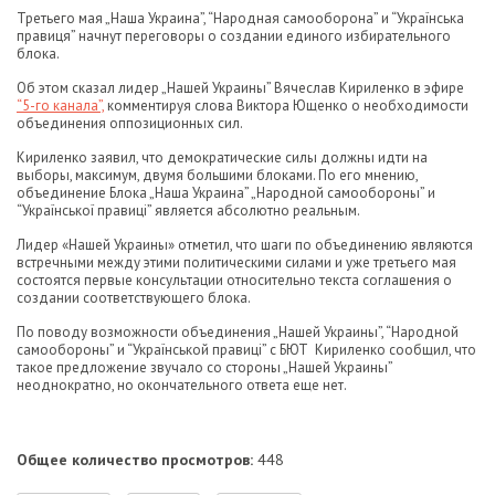
Третьего мая „Наша Украина”, “Народная самооборона” и “Українська
правиця” начнут переговоры о создании единого избирательного
блока.
Об этом сказал лидер „Нашей Украины” Вячеслав Кириленко в эфире
“5-го канала”,
комментируя слова Виктора Ющенко о необходимости
объединения оппозиционных сил.
Кириленко заявил, что демократические силы должны идти на
выборы, максимум, двумя большими блоками. По его мнению,
объединение Блока „Наша Украина” „Народной самообороны” и
“Української правиці” является абсолютно реальным.
Лидер «Нашей Украины» отметил, что шаги по объединению являются
встречными между этими политическими силами и уже третьего мая
состоятся первые консультации относительно текста соглашения о
создании соответствующего блока.
По поводу возможности объединения „Нашей Украины”, “Народной
самообороны” и “Українськой правиці” с БЮТ Кириленко сообщил, что
такое предложение звучало со стороны „Нашей Украины”
неоднократно, но окончательного ответа еще нет.
Общее количество просмотров:
448