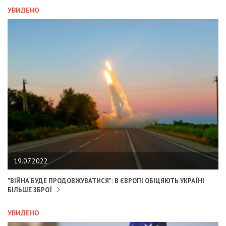
УВИДЕНО
19.07.2022
"ВІЙНА БУДЕ ПРОДОВЖУВАТИСЯ": В ЄВРОПІ ОБІЦЯЮТЬ УКРАЇНІ
БІЛЬШЕ ЗБРОЇ
УВИДЕНО