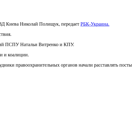
 МВД Киева Николай Полищук, передает
РБК-Украина.
ствия.
ртий ПСПУ Натальи Витренко и КПУ.
и и коалиции.
рудники правоохранительных органов начали расставлять посты