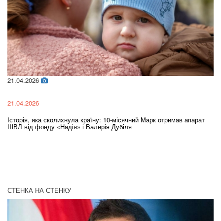
21.04.2026
02
21.04.2026
02
Історія, яка сколихнула країну: 10-місячний Марк отримав апарат
Ol
ШВЛ від фонду «Надія» і Валерія Дубіля
In
СТЕНКА НА СТЕНКУ