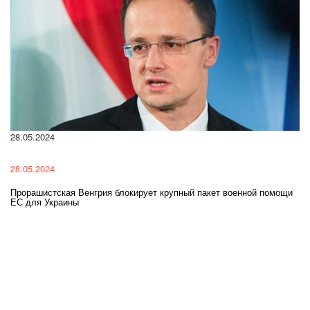
28.05.2024
22
28.05.2024
22
Прорашистская Венгрия блокирует крупный пакет военной помощи
На
ЕС для Украины
ра