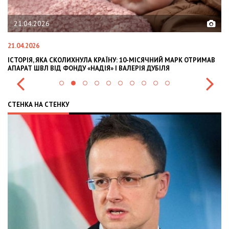
21.04.2026
21.04.2026
02
ІСТОРІЯ, ЯКА СКОЛИХНУЛА КРАЇНУ: 10-МІСЯЧНИЙ МАРК ОТРИМАВ
OL
АПАРАТ ШВЛ ВІД ФОНДУ «НАДІЯ» І ВАЛЕРІЯ ДУБІЛЯ
IN
СТЕНКА НА СТЕНКУ