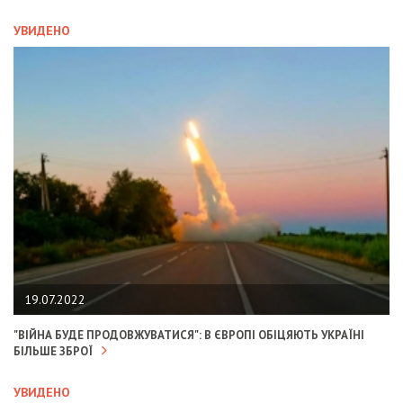
УВИДЕНО
19.07.2022
"ВІЙНА БУДЕ ПРОДОВЖУВАТИСЯ": В ЄВРОПІ ОБІЦЯЮТЬ УКРАЇНІ
БІЛЬШЕ ЗБРОЇ
УВИДЕНО