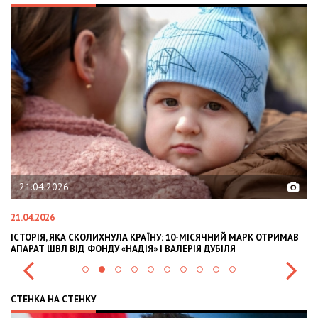
21.04.2026
21.04.2026
02
ІСТОРІЯ, ЯКА СКОЛИХНУЛА КРАЇНУ: 10-МІСЯЧНИЙ МАРК ОТРИМАВ
OL
АПАРАТ ШВЛ ВІД ФОНДУ «НАДІЯ» І ВАЛЕРІЯ ДУБІЛЯ
IN
СТЕНКА НА СТЕНКУ