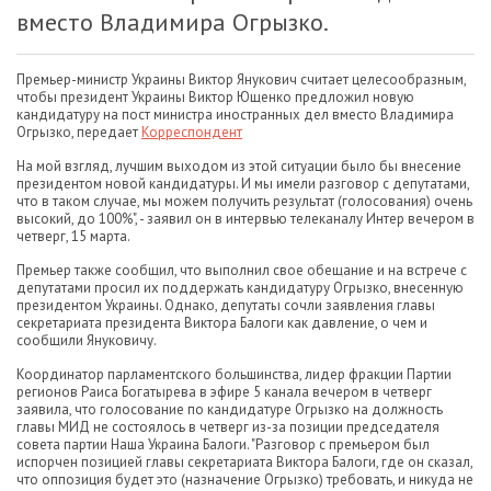
вместо Владимира Огрызко.
Премьер-министр Украины Виктор Янукович считает целесообразным,
чтобы президент Украины Виктор Ющенко предложил новую
кандидатуру на пост министра иностранных дел вместо Владимира
Огрызко, передает
Корреспондент
На мой взгляд, лучшим выходом из этой ситуации было бы внесение
президентом новой кандидатуры. И мы имели разговор с депутатами,
что в таком случае, мы можем получить результат (голосования) очень
высокий, до 100%", - заявил он в интервью телеканалу Интер вечером в
четверг, 15 марта.
Премьер также сообщил, что выполнил свое обещание и на встрече с
депутатами просил их поддержать кандидатуру Огрызко, внесенную
президентом Украины. Однако, депутаты сочли заявления главы
секретариата президента Виктора Балоги как давление, о чем и
сообщили Януковичу.
Координатор парламентского большинства, лидер фракции Партии
регионов Раиса Богатырева в эфире 5 канала вечером в четверг
заявила, что голосование по кандидатуре Огрызко на должность
главы МИД не состоялось в четверг из-за позиции председателя
совета партии Наша Украина Балоги. "Разговор с премьером был
испорчен позицией главы секретариата Виктора Балоги, где он сказал,
что оппозиция будет это (назначение Огрызко) требовать, и никуда не