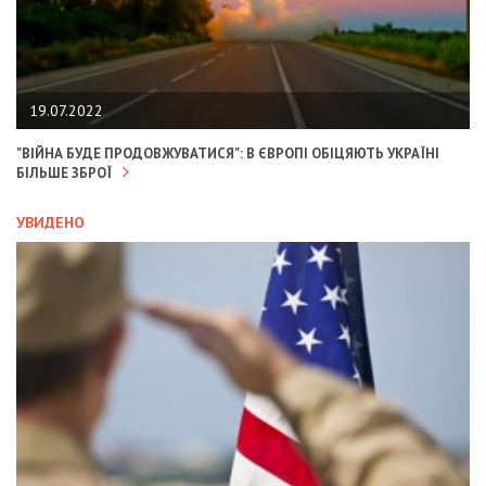
19.07.2022
"ВІЙНА БУДЕ ПРОДОВЖУВАТИСЯ": В ЄВРОПІ ОБІЦЯЮТЬ УКРАЇНІ
БІЛЬШЕ ЗБРОЇ
УВИДЕНО