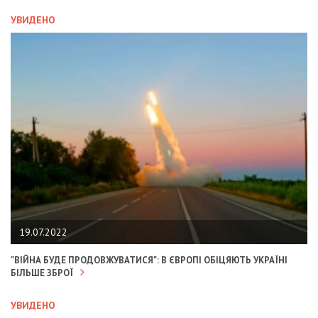
УВИДЕНО
19.07.2022
"ВІЙНА БУДЕ ПРОДОВЖУВАТИСЯ": В ЄВРОПІ ОБІЦЯЮТЬ УКРАЇНІ
БІЛЬШЕ ЗБРОЇ
УВИДЕНО