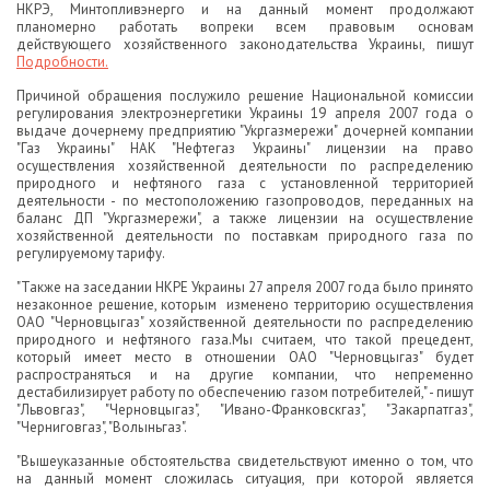
НКРЭ, Минтопливэнерго и на данный момент продолжают
планомерно работать вопреки всем правовым основам
действующего хозяйственного законодательства Украины, пишут
Подробности.
Причиной обращения послужило решение Национальной комиссии
регулирования электроэнергетики Украины 19 апреля 2007 года о
выдаче дочернему предприятию "Укргазмережи" дочерней компании
"Газ Украины" НАК "Нефтегаз Украины" лицензии на право
осуществления хозяйственной деятельности по распределению
природного и нефтяного газа с установленной территорией
деятельности - по местоположению газопроводов, переданных на
баланс ДП "Укргазмережи", а также лицензии на осуществление
хозяйственной деятельности по поставкам природного газа по
регулируемому тарифу.
"Также на заседании НКРЕ Украины 27 апреля 2007 года было принято
незаконное решение, которым изменено территорию осуществления
ОАО "Черновцыгаз" хозяйственной деятельности по распределению
природного и нефтяного газа.Мы считаем, что такой прецедент,
который имеет место в отношении ОАО "Черновцыгаз" будет
распространяться и на другие компании, что непременно
дестабилизирует работу по обеспечению газом потребителей," - пишут
"Львовгаз", "Черновцыгаз", "Ивано-Франковскгаз", "Закарпатгаз",
"Черниговгаз", "Волыньгаз".
"Вышеуказанные обстоятельства свидетельствуют именно о том, что
на данный момент сложилась ситуация, при которой является