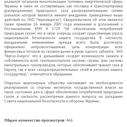
реальной тотальная монополизация топливно-энергетической сферы
Украины в таких ее составляющих, как поставка и транспортировка
(распределение) природного газа распределительными сетями
(началом которой является именно внедрение приведенных выше
действий по ОАО "Черновцыгаз"). Свидетельством об этом является
также принятие 16 января 2007 года изменений и дополнений к
Постановлению КМУ # 1729 "Об обеспечении потребителей
природным газом", что в свою очередь создает существенную угрозу
национальной безопасности нашего государства. В частности,
внедренными изменениями прежде всего была достигнута,
официально непровозглашенная, цель концентрации всех
финансовых потоков на газовом рынке в руках одного субъекта - ЗАО
"Укргаз-Енерго", что в дальнейшем создает возможности захвата в
собственность всей газотранспортной системы страны (как системы
магистральных газопроводов, которые обеспечивают транзит газа в
Европу, так и всех газораспределительных сетей в регионах нашего
государства)," - отмечается в обращении.
Открытые акционерные общества настаивают на необходимости
реагирования со стороны институтов государственной власти на
такое состояние дел в сфере обеспечения потребителей природным
газом, в частности, рассмотрения данного вопроса на заседании
Совета национальной безопасности и обороны Украины.
Общее количество просмотров:
466