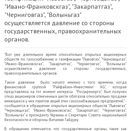
"Ивано-Франковскгаз", "Закарпатгаз",
"Черниговгаз", "Волыньгаз"
осуществляется давление со стороны
государственных, правоохранительных
органов.
"Вот уже длительное время относительно открытых акционерных
обществ по газоснабжению и газификации "Львовгаз", "Черновцыгаз",
"Ивано-Франковскгаз", "Закарпатгаз", "Черниговгаз", "Волыньгаз"
осуществляется давление со стороны государственных,
правоохранительных органов.
Такое давление было начато именно с того времени, когда
финансовой группой "Райфайзен-Инвестмент АG", которая
представляла на тот момент интересы "Росукренерго", был получен
отказ акционеров отмеченных шести облгазов относительно продажи
имеющихся у них пакетов акций этих газоснабжающих предприятий," -
сообщается в обращении открытых акционерных обществ "Львовгаз",
"Черновцыгаз", "Ивано-Франковскгаз", "Закарпатгаз", "Черниговгаз",
"Волыньгаз" к президенту Украины и Секретарю Совета национальной
безопасности и обороны Виталию Гайдуку.
В обращении отмечается, что государственные органы, такие как