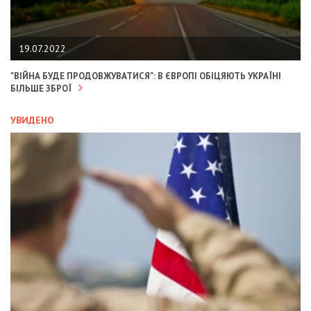
19.07.2022
"ВІЙНА БУДЕ ПРОДОВЖУВАТИСЯ": В ЄВРОПІ ОБІЦЯЮТЬ УКРАЇНІ
БІЛЬШЕ ЗБРОЇ
УВИДЕНО