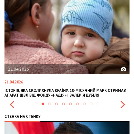
21.04.2026
21.04.2026
02
ІСТОРІЯ, ЯКА СКОЛИХНУЛА КРАЇНУ: 10-МІСЯЧНИЙ МАРК ОТРИМАВ
OL
АПАРАТ ШВЛ ВІД ФОНДУ «НАДІЯ» І ВАЛЕРІЯ ДУБІЛЯ
IN
СТЕНКА НА СТЕНКУ