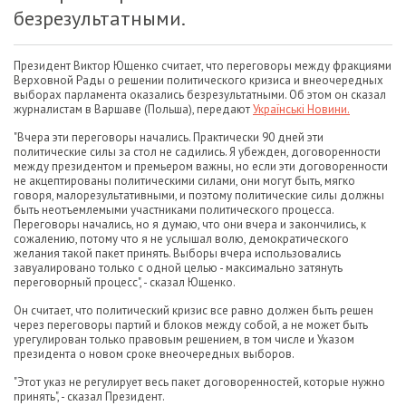
безрезультатными.
Президент Виктор Ющенко считает, что переговоры между фракциями
Верховной Рады о решении политического кризиса и внеочередных
выборах парламента оказались безрезультатными. Об этом он сказал
журналистам в Варшаве (Польша), передают
Українські Новини.
"Вчера эти переговоры начались. Практически 90 дней эти
политические силы за стол не садились. Я убежден, договоренности
между президентом и премьером важны, но если эти договоренности
не акцептированы политическими силами, они могут быть, мягко
говоря, малорезультативными, и поэтому политические силы должны
быть неотъемлемыми участниками политического процесса.
Переговоры начались, но я думаю, что они вчера и закончились, к
сожалению, потому что я не услышал волю, демократического
желания такой пакет принять. Выборы вчера использовались
завуалировано только с одной целью - максимально затянуть
переговорный процесс", - сказал Ющенко.
Он считает, что политический кризис все равно должен быть решен
через переговоры партий и блоков между собой, а не может быть
урегулирован только правовым решением, в том числе и Указом
президента о новом сроке внеочередных выборов.
"Этот указ не регулирует весь пакет договоренностей, которые нужно
принять", - сказал Президент.