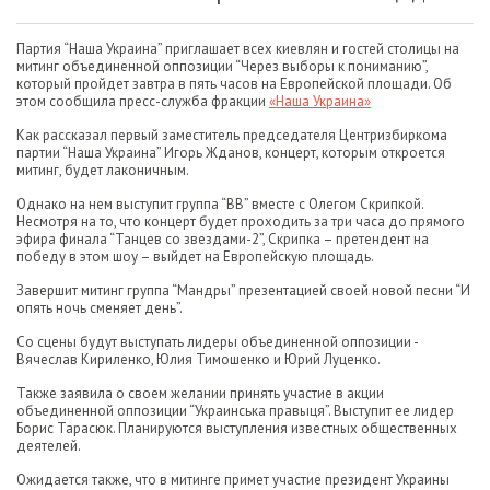
Партия “Наша Украина” приглашает всех киевлян и гостей столицы на
митинг объединенной оппозиции “Через выборы к пониманию”,
который пройдет завтра в пять часов на Европейской площади. Об
этом сообщила пресс-служба фракции
«Наша Украина»
Как рассказал первый заместитель председателя Центризбиркома
партии “Наша Украина” Игорь Жданов, концерт, которым откроется
митинг, будет лаконичным.
Однако на нем выступит группа “ВВ” вместе с Олегом Скрипкой.
Несмотря на то, что концерт будет проходить за три часа до прямого
эфира финала “Танцев со звездами-2”, Скрипка – претендент на
победу в этом шоу – выйдет на Европейскую площадь.
Завершит митинг группа “Мандры” презентацией своей новой песни “И
опять ночь сменяет день”.
Со сцены будут выступать лидеры объединенной оппозиции -
Вячеслав Кириленко, Юлия Тимошенко и Юрий Луценко.
Также заявила о своем желании принять участие в акции
объединенной оппозиции “Украинська правыця”. Выступит ее лидер
Борис Тарасюк. Планируются выступления известных общественных
деятелей.
Ожидается также, что в митинге примет участие президент Украины