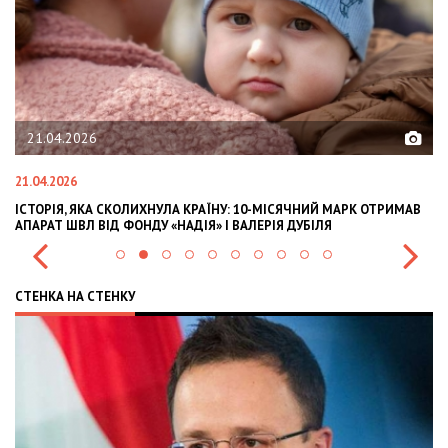
21.04.2026
21.04.2026
02
ІСТОРІЯ, ЯКА СКОЛИХНУЛА КРАЇНУ: 10-МІСЯЧНИЙ МАРК ОТРИМАВ
OL
АПАРАТ ШВЛ ВІД ФОНДУ «НАДІЯ» І ВАЛЕРІЯ ДУБІЛЯ
IN
СТЕНКА НА СТЕНКУ