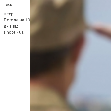
тиск:
вітер:
Погода на 10
днів від
sinoptik.ua