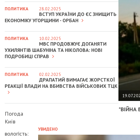
ПОЛИТИКА
28.02.2025
ВСТУП УКРАЇНИ ДО ЄС ЗНИЩИТЬ
ЕКОНОМІКУ УГОРЩИНИ - ОРБАН
ПОЛИТИКА
10.02.2025
МВС ПРОДОВЖУЄ ДОГАНЯТИ
УХИЛЯНТІВ ШАБУНІНА ТА НІКОЛОВА: НОВІ
ПОДРОБИЦІ СПРАВ
ПОЛИТИКА
02.02.2025
ДРАПАТИЙ ВИМАГАЄ ЖОРСТКОЇ
РЕАКЦІЇ ВЛАДИ НА ВБИВСТВА ВІЙСЬКОВИХ ТЦК
19.07.20
"ВІЙНА 
Погода
Київ
УВИДЕНО
вологість: