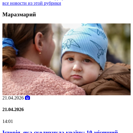
все новости из этой рубрики
Маразмарий
21.04.2026
0
21.04.2026
0
14:01
0
у
Історія, яка сколихнула країну: 10-місячний