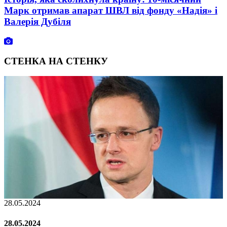
Марк отримав апарат ШВЛ від фонду «Надія» і
Валерія Дубіля
СТЕНКА НА СТЕНКУ
28.05.2024
2
28.05.2024
2