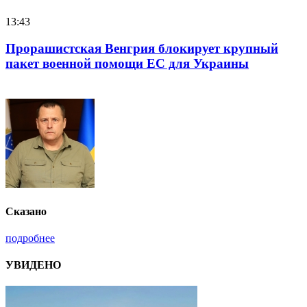
13:43
1
Прорашистская Венгрия блокирует крупный
пакет военной помощи ЕС для Украины
Сказано
подробнее
УВИДЕНО