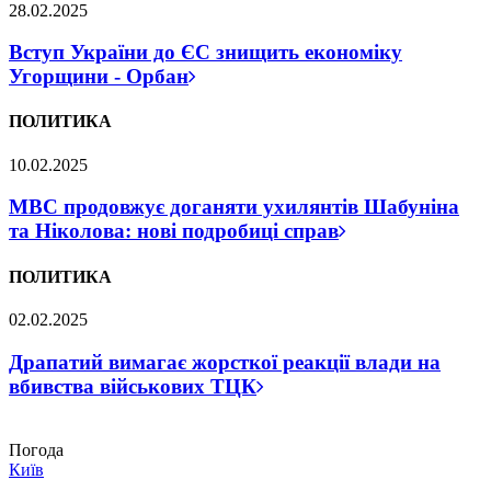
28.02.2025
Вступ України до ЄС знищить економіку
Угорщини - Орбан
ПОЛИТИКА
10.02.2025
МВС продовжує доганяти ухилянтів Шабуніна
та Ніколова: нові подробиці справ
ПОЛИТИКА
02.02.2025
Драпатий вимагає жорсткої реакції влади на
вбивства військових ТЦК
Погода
Київ