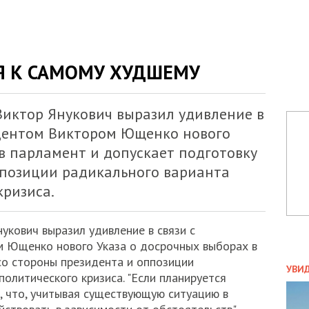
Я К САМОМУ ХУДШЕМУ
иктор Янукович выразил удивление в
дентом Виктором Ющенко нового
в парламент и допускает подготовку
ппозиции радикального варианта
кризиса.
укович выразил удивление в связи с
 Ющенко нового Указа о досрочных выборах в
ПОЛ
со стороны президента и оппозиции
УВИ
олитического кризиса. "Если планируется
ЗАТ
, что, учитывая существующую ситуацию в
ДВО