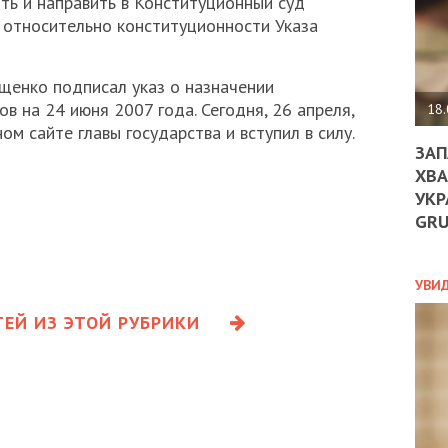
ь и направить в Конституционный суд
ДО
 относительно конституционности Указа
ЄС
ЗНИ
ЕКО
щенко подписал указ о назначении
УГО
-
 на 24 июня 2007 года. Сегодня, 26 апреля,
18.
ОРБ
м сайте главы государства и вступил в силу.
ЗАП
ХВА
УКР
ПОЛ
GR
ПРО
ДОГ
УХИ
УВИ
ШАБ
ЕЙ ИЗ ЭТОЙ РУБРИКИ
ТА
НІК
НОВ
ПОД
СПР