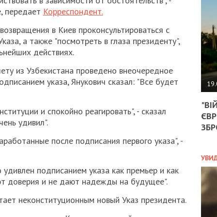
ствовать в зависимости от обстоятельств", -
АГЕ
е, передает
Корреспондент.
УГО
РОЗ
 возвращения в Киев проконсультироваться с
НА
аза, а также "посмотреть в глаза президенту",
ЗАК
ьнейших действиях.
илету из Узбекистана проведено внеочередное
ЭКО
одписанием указа, Янукович сказал: "Все будет
19.
ТРА
"ВІ
ОБГ
ституции и спокойно реагировать", - сказал
ЄВР
СКА
чень удивил".
САН
ЗБР
ПРО
аработанные после подписания первого указа", -
“ПІ
ПОТ
УВИ
о удивлен подписанием указа как премьер и как
ют доверия и не дают надежды на будущее".
ПОЛ
тает неконституционным новый Указ президента.
УКР