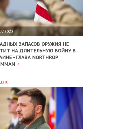
ЩИТЬ
НОМІКУ
РЩИНИ
07.2022
АН
АДНЫХ ЗАПАСОВ ОРУЖИЯ НЕ
ТИТ НА ДЛИТЕЛЬНУЮ ВОЙНУ В
АИНЕ - ГЛАВА NORTHROP
ИТИКА
10.02.2025
UMMAN
МВС
ДОВЖУЄ
АНЯТИ
ЛЯНТІВ
ДЕНО
УНІНА
ОЛОВА:
І
РОБИЦІ
АВ