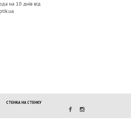
да на 10 днів від
ptik.ua
НАЦПОЛІЦ
ГРОМАДЯ
ПОГІРШЕ
КРИМІНО
СИТУАЦІЇ 
МОБІЛІЗА
ПОЛІЦІЯН
ВІЙНУ
СТЕНКА НА СТЕНКУ