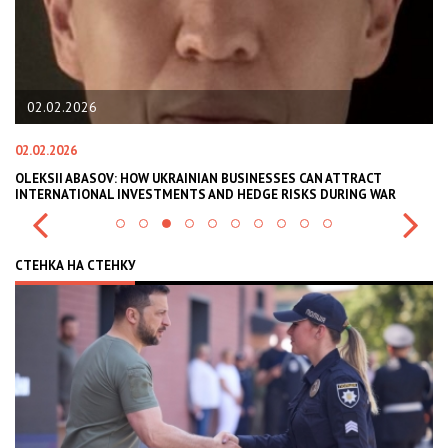
02.02.2026
02.02.2026
11
В
OLEKSII ABASOV: HOW UKRAINIAN BUSINESSES CAN ATTRACT
В
INTERNATIONAL INVESTMENTS AND HEDGE RISKS DURING WAR
В
СТЕНКА НА СТЕНКУ